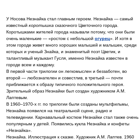
У Носова Незнайка стал главным героем. Незнайка — самый
известный
коротышка
сказочного Цветочного города.
Коротышками жителей города называли потому, что они были
очень маленькие — «ростом с небольшой
огурец
». И хотя в
этом городе живет много хороших малышей и малышек, среди
которых и ученый Знайка, и знаменитый поэт Цветик, и
талантливый музыкант Гусля, именно Незнайка известен в
городе всем и каждому.
В первой части трилогии он легкомыслен и беззаботен, во
второй — любознателен и совестлив, в третьей — почти
приближается к образу типичного положительного героя.
Зрительный образ Незнайки был создан художником А.М.
Лаптевым.
В 1960–1970-х гг. по трилогии были созданы мультфильмы,
Незнайка появился на театральной сцене, радио и
телевидении. Карнавальный костюм Незнайки стал также очень
популярным у детей. Появились кукла Незнайка и конфеты
«Незнайка».
Незнайка. Иллюстрация к сказке. Художник А.М. Лаптев. 1960