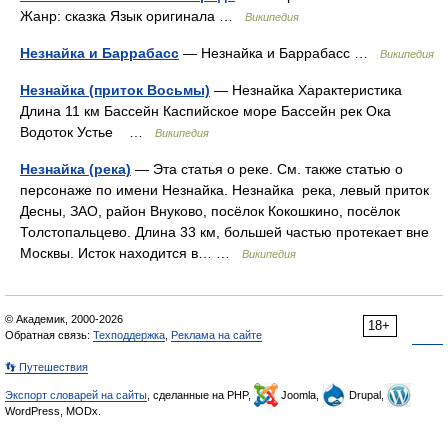
Жанр: сказка Язык оригинала …
Википедия
Незнайка и Баррабасс
— Незнайка и Баррабасс …
Википедия
Незнайка (приток Восьмы)
— Незнайка Характеристика
Длина 11 км Бассейн Каспийское море Бассейн рек Ока
Водоток Устье …
Википедия
Незнайка (река)
— Эта статья о реке. См. также статью о
персонаже по имени Незнайка. Незнайка река, левый приток
Десны, ЗАО, район Внуково, посёлок Кокошкино, посёлок
Толстопальцево. Длина 33 км, большей частью протекает вне
Москвы. Исток находится в… …
Википедия
© Академик, 2000-2026
18+
Обратная связь:
Техподдержка
,
Реклама на сайте
👣 Путешествия
Экспорт словарей на сайты
, сделанные на PHP,
Joomla,
Drupal,
WordPress, MODx.