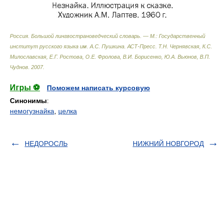
Россия. Большой лингвострановедческий словарь. — М.: Государственный
институт русского языка им. А.С. Пушкина. АСТ-Пресс
.
Т.Н. Чернявская, К.С.
Милославская, Е.Г. Ростова, О.Е. Фролова, В.И. Борисенко, Ю.А. Вьюнов, В.П.
Чуднов
.
2007
.
Игры ⚽
Поможем написать курсовую
Синонимы
:
немогузнайка
,
целка
НЕДОРОСЛЬ
НИЖНИЙ НОВГОРОД