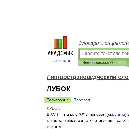
Словари и энциклоп
academic.ru
Лингвострановедческий словарь
Лингвострановедческий сло
ЛУБОК
Толкование
Перевод
ЛУБОК
В
ХVII
—
начале
XX
в
.
липовая
(
см
.
липа
)
также
картинка
такого
изготовления
,
раскр
текстом
.