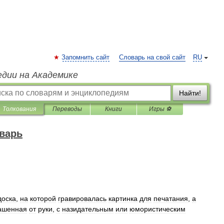
Запомнить сайт
Словарь на свой сайт
RU
едии на Академике
Найти!
Толкования
Переводы
Книги
Игры ⚽
варь
доска
,
на
которой
гравировалась
картинка
для
печатания
,
а
ашенная
от
руки
,
с
назидательным
или
юмористическим