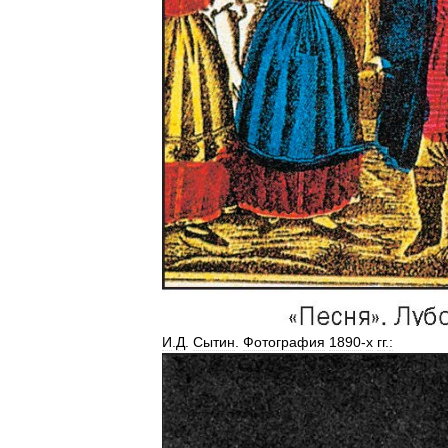
И
.
Д
.
Сытин
.
Фотография
1890
-
х
гг
.
: