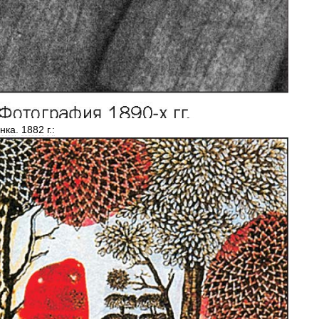
инка
.
1882
г
.
: