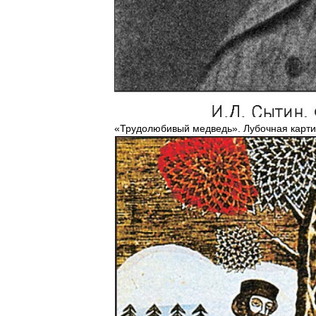
«
Трудолюбивый
медведь
».
Лубочная
карт