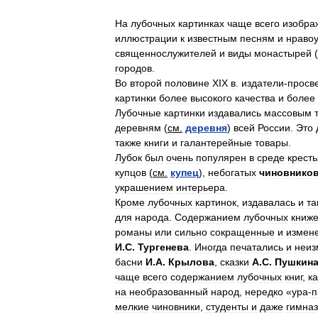
На
лубочных
картинках
чаще
всего
изобра
иллюстрации
к
известным
песням
и
нраво
священнослужителей
и
виды
монастырей
(
городов
.
Во
второй
половине
XIХ
в
.
издатели
-
просв
картинки
более
высокого
качества
и
более
Лубочные
картинки
издавались
массовым
деревням
(
см
.
деревня
)
всей
России
.
Это
также
книги
и
галантерейные
товары
.
Лубок
был
очень
популярен
в
среде
крест
купцов
(
см
.
купец
),
небогатых
чиновнико
украшением
интерьера
.
Кроме
лубочных
картинок
,
издавалась
и
та
для
народа
.
Содержанием
лубочных
книже
романы
или
сильно
сокращенные
и
измен
И
.
С
.
Тургенева
.
Иногда
печатались
и
неиз
басни
И
.
А
.
Крылова
,
сказки
А
.
С
.
Пушкин
чаще
всего
содержанием
лубочных
книг
,
ка
на
необразованный
народ
,
нередко
«
ура
-
п
мелкие
чиновники
,
студенты
и
даже
гимна