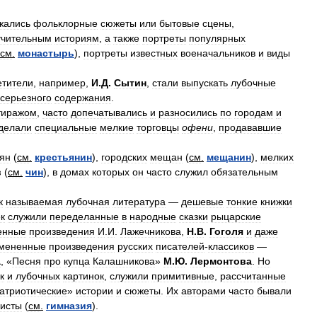
жались
фольклорные
сюжеты
или
бытовые
сцены
,
учительным
историям
,
а
также
портреты
популярных
см
.
монастырь
),
портреты
известных
военачальников
и
виды
етители
,
например
,
И
.
Д
.
Сытин
,
стали
выпускать
лубочные
серьезного
содержания
.
тиражом
,
часто
допечатывались
и
разносились
по
городам
и
делали
специальные
мелкие
торговцы
офени
,
продававшие
ьян
(
см
.
крестьянин
),
городских
мещан
(
см
.
мещанин
),
мелких
в
(
см
.
чин
),
в
домах
которых
он
часто
служил
обязательным
к
называемая
лубочная
литература
—
дешевые
тонкие
книжки
к
служили
переделанные
в
народные
сказки
рыцарские
енные
произведения
И
.
И
.
Лажечникова
,
Н
.
В
.
Гоголя
и
даже
мененные
произведения
русских
писателей
-
классиков
—
а
, «
Песня
про
купца
Калашникова
»
М
.
Ю
.
Лермонтова
.
Но
к
и
лубочных
картинок
,
служили
примитивные
,
рассчитанные
атриотические
»
истории
и
сюжеты
.
Их
авторами
часто
бывали
зисты
(
см
.
гимназия
).