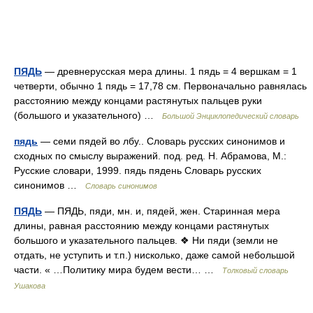
ПЯДЬ
— древнерусская мера длины. 1 пядь = 4 вершкам = 1
четверти, обычно 1 пядь = 17,78 см. Первоначально равнялась
расстоянию между концами растянутых пальцев руки
(большого и указательного) …
Большой Энциклопедический словарь
пядь
— семи пядей во лбу.. Словарь русских синонимов и
сходных по смыслу выражений. под. ред. Н. Абрамова, М.:
Русские словари, 1999. пядь пядень Словарь русских
синонимов …
Словарь синонимов
ПЯДЬ
— ПЯДЬ, пяди, мн. и, пядей, жен. Старинная мера
длины, равная расстоянию между концами растянутых
большого и указательного пальцев. ❖ Ни пяди (земли не
отдать, не уступить и т.п.) нисколько, даже самой небольшой
части. « …Политику мира будем вести… …
Толковый словарь
Ушакова