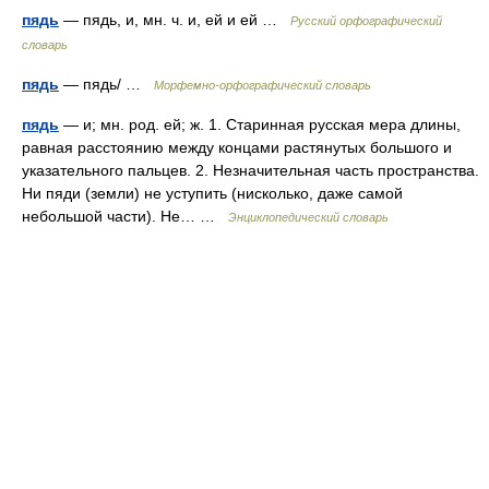
пядь
— пядь, и, мн. ч. и, ей и ей …
Русский орфографический
словарь
пядь
— пядь/ …
Морфемно-орфографический словарь
пядь
— и; мн. род. ей; ж. 1. Старинная русская мера длины,
равная расстоянию между концами растянутых большого и
указательного пальцев. 2. Незначительная часть пространства.
Ни пяди (земли) не уступить (нисколько, даже самой
небольшой части). Не… …
Энциклопедический словарь