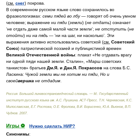
(
см.
снег
) покрова.
В современном русском языке слово сохранилось во
фразеологизмах:
семи пядей во лбу
— говорят об очень умном
человеке; выражение
ни пяди
(
земли
) (
не отдать
) означает
‘не отдать даже самой малой части земли’;
не отступить
(
не
отойти
)
ни на пядь
— ‘ни на шаг, ни насколько’. Эти
выражения активно использовались советской (
см.
Советский
Союз
) патриотической поэзией и публицистикой времен
Великой Отечественной войны
: плакат «Не отдавать врагу
ни одной пяди нашей земли. Сталин», «Марш советских
танкистов» братьев
Дм.Я. и Дан.Я. Покрассов
на слова Б.С.
Ласкина:
Чужой земли мы не хотим ни пяди
,
Но и
своей
вершка
не отдадим
.
Россия. Большой лингвострановедческий словарь. — М.: Государственный
институт русского языка им. А.С. Пушкина. АСТ-Пресс
.
Т.Н. Чернявская, К.С.
Милославская, Е.Г. Ростова, О.Е. Фролова, В.И. Борисенко, Ю.А. Вьюнов, В.П.
Чуднов
.
2007
.
Игры ⚽
Нужно сделать НИР?
Синонимы
: