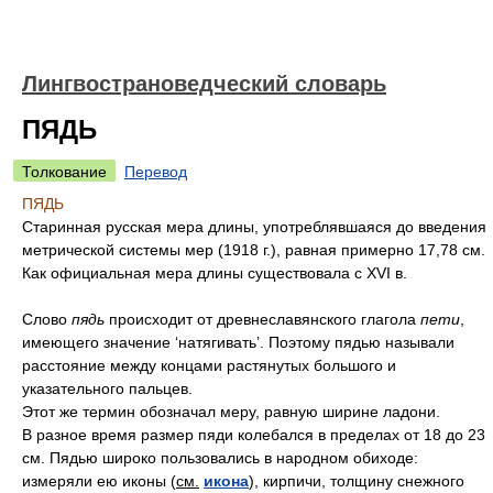
Лингвострановедческий словарь
ПЯДЬ
Толкование
Перевод
ПЯДЬ
Старинная русская мера длины, употреблявшаяся до введения
метрической системы мер (1918 г.), равная примерно 17,78 см.
Как официальная мера длины существовала с ХVI в.
Слово
пядь
происходит от древнеславянского глагола
пети
,
имеющего значение ‘натягивать’. Поэтому пядью называли
расстояние между концами растянутых большого и
указательного пальцев.
Этот же термин обозначал меру, равную ширине ладони.
В разное время размер пяди колебался в пределах от 18 до 23
см. Пядью широко пользовались в народном обиходе:
измеряли ею иконы (
см.
икона
), кирпичи, толщину снежного