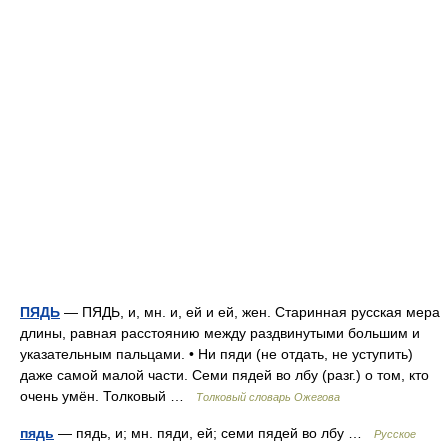
ПЯДЬ
— ПЯДЬ, и, мн. и, ей и ей, жен. Старинная русская мера
длины, равная расстоянию между раздвинутыми большим и
указательным пальцами. • Ни пяди (не отдать, не уступить)
даже самой малой части. Семи пядей во лбу (разг.) о том, кто
очень умён. Толковый …
Толковый словарь Ожегова
пядь
— пядь, и; мн. пяди, ей; семи пядей во лбу …
Русское