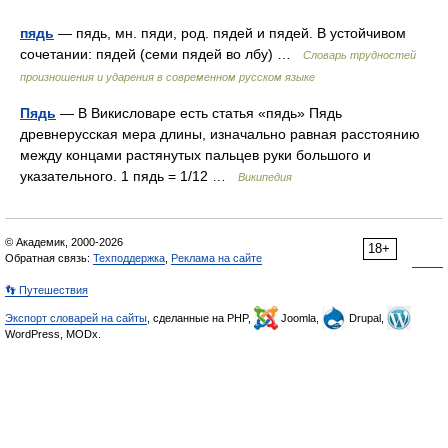
пядь
— пядь, мн. пяди, род. пядей и пядей. В устойчивом
сочетании: пядей (семи пядей во лбу) …
Словарь трудностей
произношения и ударения в современном русском языке
Пядь
— В Викисловаре есть статья «пядь» Пядь
древнерусская мера длины, изначально равная расстоянию
между концами растянутых пальцев руки большого и
указательного. 1 пядь = 1/12 …
Википедия
© Академик, 2000-2026
18+
Обратная связь:
Техподдержка
,
Реклама на сайте
👣 Путешествия
Экспорт словарей на сайты
, сделанные на PHP,
Joomla,
Drupal,
WordPress, MODx.