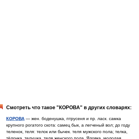
Смотреть что такое "КОРОВА" в других словарях:
КОРОВА
— жен. боденушка, птрусеня и пр. ласк. самка
крупного рогатого скота: самец бык, а легченый вол; до году
теленок, теля: телок или бычек. теля мужского пола; телка,
тёлочка, телушка, теля женского пола. Яловка, молодая