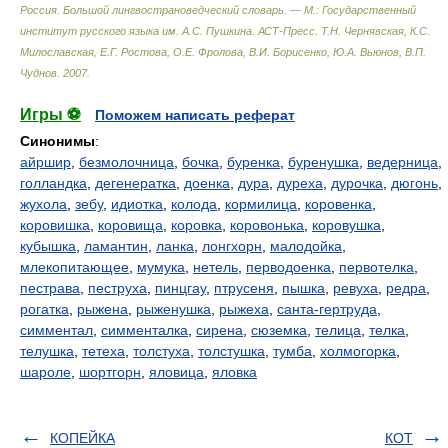
Россия. Большой лингвострановедческий словарь. — М.: Государственный
институт русского языка им. А.С. Пушкина. АСТ-Пресс
.
Т.Н. Чернявская, К.С.
Милославская, Е.Г. Ростова, О.Е. Фролова, В.И. Борисенко, Ю.А. Вьюнов, В.П.
Чуднов
.
2007
.
Игры ⚽
Поможем написать реферат
Синонимы
:
айршир
,
безмолочница
,
бочка
,
буренка
,
буренушка
,
ведерница
,
голландка
,
дегенератка
,
доенка
,
дура
,
дуреха
,
дурочка
,
дюгонь
,
жухола
,
зебу
,
идиотка
,
колода
,
кормилица
,
коровенка
,
коровишка
,
коровища
,
коровка
,
коровонька
,
коровушка
,
кубышка
,
ламантин
,
ланка
,
лонгхорн
,
малодойка
,
млекопитающее
,
мумука
,
нетель
,
перводоенка
,
первотелка
,
пестрава
,
пеструха
,
пинцгау
,
птрусеня
,
пышка
,
ревуха
,
редра
,
рогатка
,
рыжена
,
рыженушка
,
рыжеха
,
санта-гертруда
,
симментал
,
симменталка
,
сирена
,
сюземка
,
телица
,
телка
,
телушка
,
тетеха
,
толстуха
,
толстушка
,
тумба
,
холмогорка
,
шароле
,
шортгорн
,
яловица
,
яловка
КОПЕЙКА
КОТ