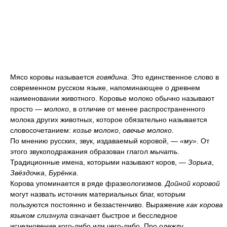
Мясо коровы называется
говядина
. Это единственное слово в
современном русском языке, напоминающее о древнем
наименовании животного. Коровье молоко обычно называют
просто —
молоко
, в отличие от менее распространенного
молока других животных, которое обязательно называется
словосочетанием:
козье молоко
,
овечье молоко
.
По мнению русских, звук, издаваемый коровой, —
«му»
. От
этого звукоподражания образован глагол
мычать
.
Традиционные имена, которыми называют коров, —
Зорька
,
Звёздочка
,
Бурёнка
.
Корова упоминается в ряде фразеологизмов.
Дойной коровой
могут назвать источник материальных благ, которым
пользуются постоянно и беззастенчиво. Выражение
как корова
языком слизнула
означает быстрое и бесследное
исчезновение кого-либо или чего-либо. Про одежду,