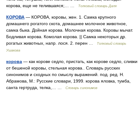
корова, еще не телившаяся;… …
Толковый словарь Даля
КОРОВА
— КОРОВА, коровы, жен. 1. Самка крупного
домашнего рогатого скота, домашнее молочное животное,
самка быка. Дойная корова. Молочная корова. Коровы мычат.
Бодливая корова. Комолая корова. || Самка некоторых др.
рогатых животных, напр. лося. 2. перен …
Толковый словарь
Ушакова
корова
— как корове седло, пристать, как корове седло, сливки
от бешеной коровы, стельная корова.. Словарь русских
синонимов и сходных по смыслу выражений. под. ред. Н.
Абрамова, М.: Русские словари, 1999. корова яловка, тумба,
санта гертруда, телка,… …
Словарь синонимов