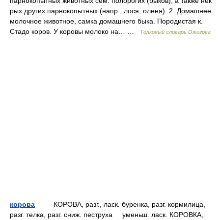
парнокопытных животных сем. полорогих (быков), а также нек
рых других парнокопытных (напр., лося, оленя). 2. Домашнее
молочное животное, самка домашнего быка. Породистая к.
Стадо коров. У коровы молоко на… …
Толковый словарь Ожегова
корова
— КОРОВА, разг., ласк. буренка, разг. кормилица,
разг. телка, разг. сниж. пеструха уменьш. ласк. КОРОВКА,