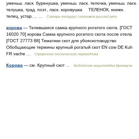
уменьш. ласк. буренушка, уменьш. ласк. телочка, уменьш. ласк.
телушка, трад. поэт., ласк. коровушка ТЕЛЕНОК, книжн.
телец, устар.… …
Словарь-тезаурус синонимов русской речи
корова
— Телившаяся самка крупного рогатого скота. [ГОСТ
16020 70] корова Самка крупного рогатого скота после отела
[ГОСТ 27773 88] Тематики скот для убояскотоводство
Обобщающие термины крупный рогатый скот EN cow DE Kuh
FR vache …
Справочник технического переводчика
Корова
— см. Крупный скот …
Библейская энциклопедия Брокгауза