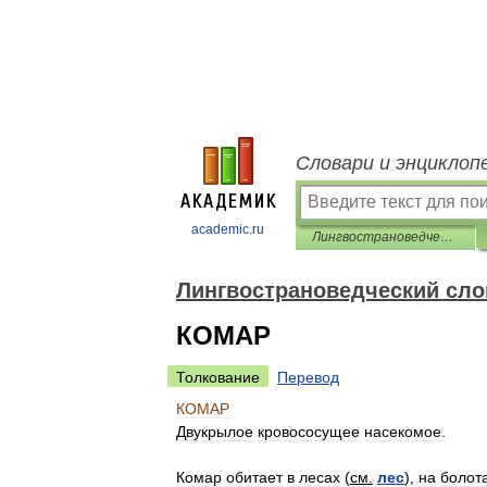
Словари и энциклоп
academic.ru
Лингвострановедческий словарь
Лингвострановедческий сло
КОМАР
Толкование
Перевод
КОМАР
Двукрылое
кровососущее
насекомое
.
Комар
обитает
в
лесах
(
см
.
лес
),
на
болот