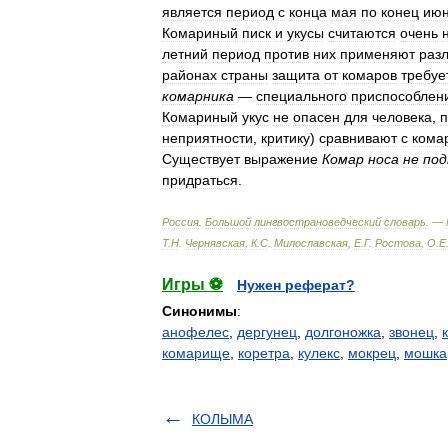
является
период
с
конца
мая
по
конец
ию
Комариный
писк
и
укусы
считаются
очень
летний
период
против
них
применяют
раз
районах
страны
защита
от
комаров
требуе
комарника
—
специального
приспособлен
Комариный
укус
не
опасен
для
человека
,
п
неприятности
,
критику
)
сравнивают
с
кома
Существует
выражение
Комар
носа
не
по
придраться
.
Россия
.
Большой
лингвострановедческий
словарь
. —
Т
.
Н
.
Чернявская
,
К
.
С
.
Милославская
,
Е
.
Г
.
Ростова
,
О
.
Е
Игры ⚽
Нужен реферат?
Синонимы
:
анофелес
,
дергунец
,
долгоножка
,
звонец
,
комарище
,
коретра
,
кулекс
,
мокрец
,
мошка
КОЛЫМА