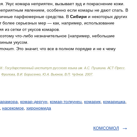
ня
.
Укус
комара
неприятен
,
вызывает
зуд
и
покраснение
кожи
.
неприятным
явлением
,
особенно
если
комары
не
дают
спать
.
В
личные
парфюмерные
средства
.
В
Сибири
и
некоторых
других
т
более
серьезных
мер
—
как
,
например
,
использование
ия
из
сетки
от
укусов
комаров
.
оэтому
что
-
либо
незначительное
(
например
,
небольшие
риным
укусом
.
дточит
.
Это
значит
,
что
все
в
полном
порядке
и
не
к
чему
М
.
:
Государственный
институт
русского
языка
им
.
А
.
С
.
Пушкина
.
АСТ
-
Пресс
.
.
Фролова
,
В
.
И
.
Борисенко
,
Ю
.
А
.
Вьюнов
,
В
.
П
.
Чуднов
.
2007
.
карамора
,
комар-дергун
,
комар-толкунец
,
комарик
,
комаришка
,
,
насекомое
,
хирономида
КОМСОМОЛ