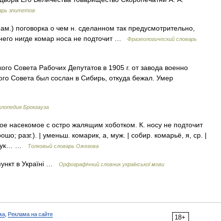
арь эпитетов
ам.) поговорка о чем н. сделанном так предусмотрительно,
 него нигде комар носа не подточит …
Фразеологический словарь
ого Совета Рабочих Депутатов в 1905 г. от завода военно
ого Совета был сослан в Сибирь, откуда бежал. Умер
клопедия Брокгауза
е насекомое с остро жалящим хоботком. К. носу не подточит
шо; разг.). | уменьш. комарик, а, муж. | собир. комарьё, я, ср. |
 звук… …
Толковый словарь Ожегова
ункт в Україні …
Орфографічний словник української мови
ка
,
Реклама на сайте
18+