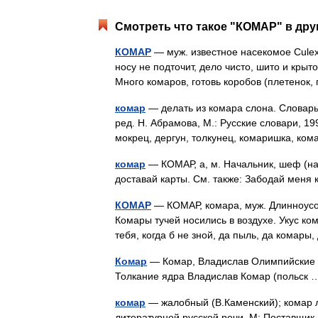
Смотреть что такое "КОМАР" в дру
КОМАР
— муж. известное насекомое Culex
носу не подточит, дело чисто, шито и крыт
Много комаров, готовь коробов (плетенок
комар
— делать из комара слона. Словарь
ред. Н. Абрамова, М.: Русские словари, 19
мокрец, дергун, толкунец, комаришка, 
комар
— КОМАР, а, м. Начальник, шеф (н
доставай карты. См. также: Забодай меня
КОМАР
— КОМАР, комара, муж. Длинноусое
Комары тучей носились в воздухе. Укус к
тебя, когда б не зной, да пыль, да комар
Комар
— Комар, Владислав Олимпийские н
Толкание ядра Владислав Комар (польс
комар
— жалобный (В.Каменский); комар л
литературной русской речи. М: Поставщик