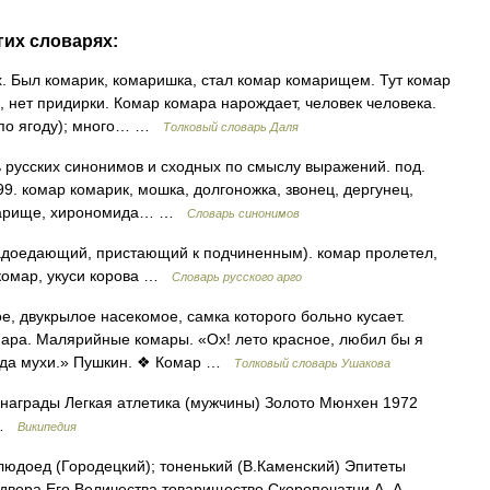
гих словарях:
. Был комарик, комаришка, стал комар комарищем. Тут комар
о, нет придирки. Комар комара нарождает, человек человека.
, по ягоду); много… …
Толковый словарь Даля
 русских синонимов и сходных по смыслу выражений. под.
99. комар комарик, мошка, долгоножка, звонец, дергунец,
комарище, хирономида… …
Словарь синонимов
адоедающий, пристающий к подчиненным). комар пролетел,
 комар, укуси корова …
Словарь русского арго
, двукрылое насекомое, самка которого больно кусает.
омара. Малярийные комары. «Ох! лето красное, любил бы я
ы, да мухи.» Пушкин. ❖ Комар …
Толковый словарь Ушакова
аграды Легкая атлетика (мужчины) Золото Мюнхен 1972
к …
Википедия
юдоед (Городецкий); тоненький (В.Каменский) Эпитеты
 двора Его Величества товарищество Скоропечатни А. А.