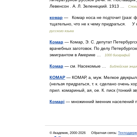
Левенсон . А. Л. Зеленецкий. 1913 …
Слов
комар
— Комар носа не подточит (разг. ф
тщательно, что не к чему придраться. У
русского языка
Комар
— Комар, Э. С. депутат Петербургск
врачебных заготовок. По делу Петербургск
эмигрантом в Америке …
1000 биографий
Комар
— см. Насекомые …
Библейская энци
КОМАР
— КОМАР, а, муж. Мелкое двукрыло
(нельзя придраться, т. к. сделано очень хоро
прил. комариный, ая, ое. К. писк (тонкий
Комарі
— множинний іменник населений п
© Академик, 2000-2026
Обратная связь:
Техподдерж