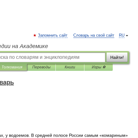
Запомнить сайт
Словарь на свой сайт
RU
едии на Академике
Найти!
Толкования
Переводы
Книги
Игры ⚽
варь
ах
,
у
водоемов
.
В
средней
полосе
России
самым
«
комариным
»