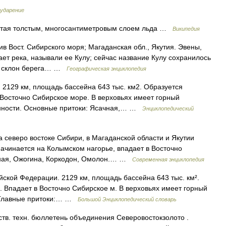
 ударение
тая толстым, многосантиметровым слоем льда …
Википедия
в Вост. Сибирского моря; Магаданская обл., Якутия. Эвены,
ет река, называли ее Кулу; сейчас название Кулу сохранилось
ла склон берега… …
Географическая энциклопедия
 2129 км, площадь бассейна 643 тыс. км2. Образуется
 Восточно Сибирское море. В верховьях имеет горный
енности. Основные притоки: Ясачная,… …
Энциклопедический
северо востоке Сибири, в Магаданской области и Якутии
Начинается на Колымском нагорье, впадает в Восточно
чная, Ожогина, Коркодон, Омолон.… …
Современная энциклопедия
йской Федерации. 2129 км, площадь бассейна 643 тыс. км².
. Впадает в Восточно Сибирское м. В верховьях имеет горный
. Главные притоки:… …
Большой Энциклопедический словарь
техн. бюллетень объединения Северовостокзолото .