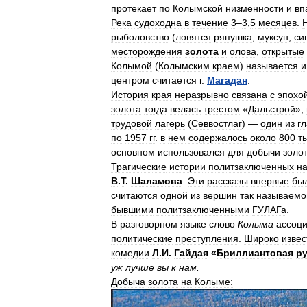
протекает
по
Колымской
низменности
и
вп
Река
судоходна
в
течение
3
–
3
,
5
месяцев
.
рыболовство
(
ловятся
ряпушка
,
муксун
,
сиг
месторождения
золота
и
олова
,
открытые
Колымой
(
Колымским
краем
)
называется
и
центром
считается
г
.
Магадан
.
История
края
неразрывно
связана
с
эпохо
золота
тогда
велась
трестом
«
Дальстрой
»,
трудовой
лагерь
(
Севвостлаг
) —
один
из
г
по
1957
гг
.
в
нем
содержалось
около
800
т
основном
использовался
для
добычи
золо
Трагические
истории
политзаключенных
н
В
.
Т
.
Шаламова
.
Эти
рассказы
впервые
бы
считаются
одной
из
вершин
так
называемо
бывшими
политзаключенными
ГУЛАГа
.
В
разговорном
языке
слово
Колыма
ассоц
политические
преступления
.
Широко
извес
комедии
Л
.
И
.
Гайдая
«
Бриллиантовая
ру
уж
лучше
вы
к
нам
.
Добыча
золота
на
Колыме: