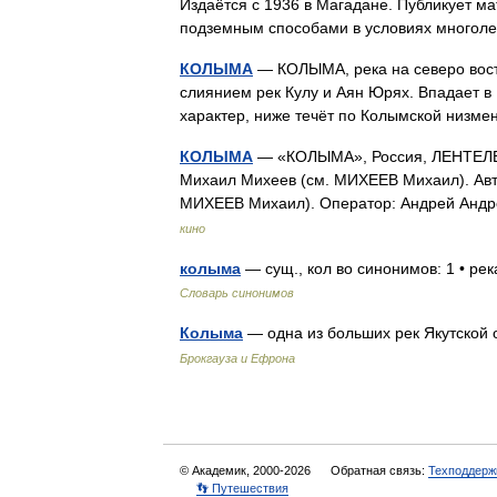
Издаётся c 1936 в Магадане. Публикует м
подземным способами в условиях много
КОЛЫМА
— КОЛЫМА, река на северо восто
слиянием рек Кулу и Аян Юрях. Впадает в
характер, ниже течёт по Колымской низме
КОЛЫМА
— «КОЛЫМА», Россия, ЛЕНТЕЛЕФ
Михаил Михеев (см. МИХЕЕВ Михаил). Авт
МИХЕЕВ Михаил). Оператор: Андрей Андр
кино
колыма
— сущ., кол во синонимов: 1 • ре
Словарь синонимов
Колыма
— одна из больших рек Якутской 
Брокгауза и Ефрона
© Академик, 2000-2026
Обратная связь:
Техподдерж
👣 Путешествия