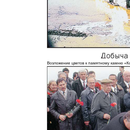
Возложение
цветов
к
памятному
камню
«
К