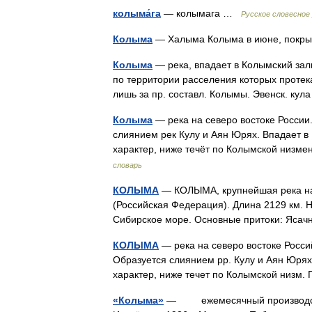
колыма́га
— колымага …
Русское словесное
Колыма
— Халыма Колыма в июне, покры
Колыма
— река, впадает в Колымский зали
по территории расселения которых протека
лишь за пр. составл. Колымы. Эвенск. ку
Колыма
— река на северо востоке России.
слиянием рек Кулу и Аян Юрях. Впадает в
характер, ниже течёт по Колымской низм
словарь
КОЛЫМА
— КОЛЫМА, крупнейшая река на 
(Российская Федерация). Длина 2129 км. 
Сибирское море. Основные притоки: Яса
КОЛЫМА
— река на северо востоке Росси
Образуется слиянием рр. Кулу и Аян Юрях
характер, ниже течет по Колымской низм
«Колыма»
— ежемесячный производств. 