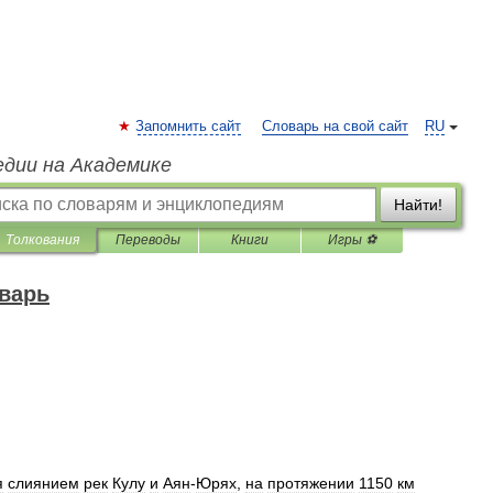
Запомнить сайт
Словарь на свой сайт
RU
едии на Академике
Найти!
Толкования
Переводы
Книги
Игры ⚽
варь
я
слиянием
рек
Кулу
и
Аян
-
Юрях
,
на
протяжении
1150
км