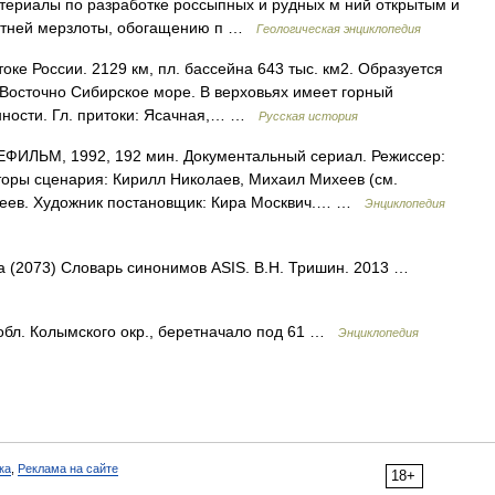
атериалы по разработке россыпных и рудных м ний открытым и
летней мерзлоты, обогащению п …
Геологическая энциклопедия
ке России. 2129 км, пл. бассейна 643 тыс. км2. Образуется
 Восточно Сибирское море. В верховьях имеет горный
нности. Гл. притоки: Ясачная,… …
Русская история
ИЛЬМ, 1992, 192 мин. Документальный сериал. Режиссер:
оры сценария: Кирилл Николаев, Михаил Михеев (см.
еев. Художник постановщик: Кира Москвич.… …
Энциклопедия
ка (2073) Словарь синонимов ASIS. В.Н. Тришин. 2013 …
обл. Колымского окр., беретначало под 61 …
Энциклопедия
ка
,
Реклама на сайте
18+