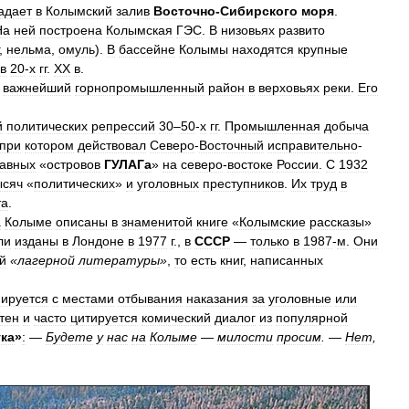
адает
в
Колымский
залив
Восточно
-
Сибирского
моря
.
На
ней
построена
Колымская
ГЭС
.
В
низовьях
развито
,
нельма
,
омуль
).
В
бассейне
Колымы
находятся
крупные
в
20
-
х
гг
.
XX
в
.
важнейший
горнопромышленный
район
в
верховьях
реки
.
Его
й
политических
репрессий
30
–
50
-
х
гг
.
Промышленная
добыча
при
котором
действовал
Северо
-
Восточный
исправительно
-
лавных
«
островов
ГУЛАГа
»
на
северо
-
востоке
России
.
С
1932
ысяч
«
политических
»
и
уголовных
преступников
.
Их
труд
в
та
.
а
Колыме
описаны
в
знаменитой
книге
«
Колымские
рассказы
»
ли
изданы
в
Лондоне
в
1977
г
.,
в
СССР
—
только
в
1987
-
м
.
Они
й
«
лагерной
литературы
»
,
то
есть
книг
,
написанных
иируется
с
местами
отбывания
наказания
за
уголовные
или
тен
и
часто
цитируется
комический
диалог
из
популярной
ка
»
:
—
Будете
у
нас
на
Колыме
—
милости
просим
.
—
Нет
,