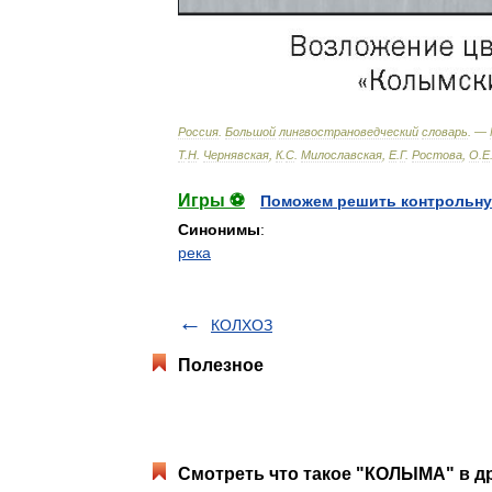
Россия
.
Большой
лингвострановедческий
словарь
. —
Т
.
Н
.
Чернявская
,
К
.
С
.
Милославская
,
Е
.
Г
.
Ростова
,
О
.
Е
Игры ⚽
Поможем решить контрольну
Синонимы
:
река
КОЛХОЗ
Полезное
Смотреть что такое "КОЛЫМА" в др