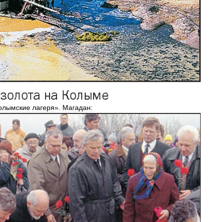
олымские
лагеря
».
Магадан: