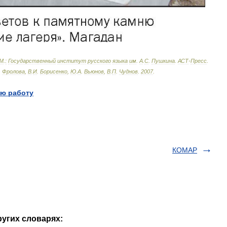
М
.
:
Государственный
институт
русского
языка
им
.
А
.
С
.
Пушкина
.
АСТ
-
Пресс
.
.
Фролова
,
В
.
И
.
Борисенко
,
Ю
.
А
.
Вьюнов
,
В
.
П
.
Чуднов
.
2007
.
ю работу
КОМАР
угих словарях: