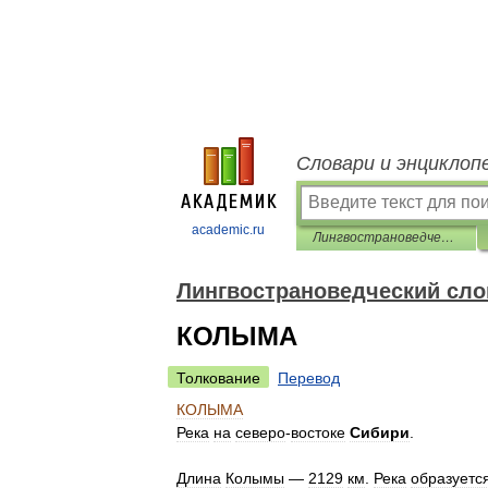
Словари и энциклоп
academic.ru
Лингвострановедческий словарь
Лингвострановедческий сло
КОЛЫМА
Толкование
Перевод
КОЛЫМА
Река
на
северо
-
востоке
Сибири
.
Длина
Колымы
—
2129
км
.
Река
образуетс