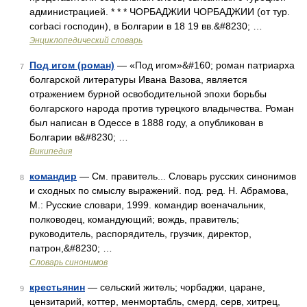
администрацией. * * * ЧОРБАДЖИИ ЧОРБАДЖИИ (от тур.
corbaci господин), в Болгарии в 18 19 вв.&#8230; …
Энциклопедический словарь
Под игом (роман)
— «Под игом»&#160; роман патриарха
7
болгарской литературы Ивана Вазова, является
отражением бурной освободительной эпохи борьбы
болгарского народа против турецкого владычества. Роман
был написан в Одессе в 1888 году, а опубликован в
Болгарии в&#8230; …
Википедия
командир
— См. правитель... Словарь русских синонимов
8
и сходных по смыслу выражений. под. ред. Н. Абрамова,
М.: Русские словари, 1999. командир военачальник,
полководец, командующий; вождь, правитель;
руководитель, распорядитель, грузчик, директор,
патрон,&#8230; …
Словарь синонимов
крестьянин
— сельский житель; чорбаджи, царане,
9
цензитарий, коттер, менмортабль, смерд, серв, хитрец,