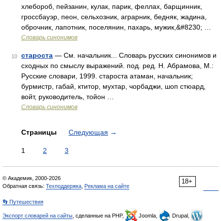
хлебороб, пейзанин, кулак, парик, феллах, барщинник,
гроссбауэр, пеон, сельхозник, аграрник, бедняк, жадина,
оброчник, лапотник, поселянин, пахарь, мужик,&#8230; …
Словарь синонимов
староста
— См. начальник... Словарь русских синонимов и
10
сходных по смыслу выражений. под. ред. Н. Абрамова, М.:
Русские словари, 1999. староста атаман, начальник;
бурмистр, габай, ктитор, мухтар, чорбаджи, шоп стюард,
войт, руководитель, тойон …
Словарь синонимов
Страницы
Следующая
→
1
2
3
© Академик, 2000-2026
18+
Обратная связь:
Техподдержка
,
Реклама на сайте
👣 Путешествия
Экспорт словарей на сайты
, сделанные на PHP,
Joomla,
Drupal,