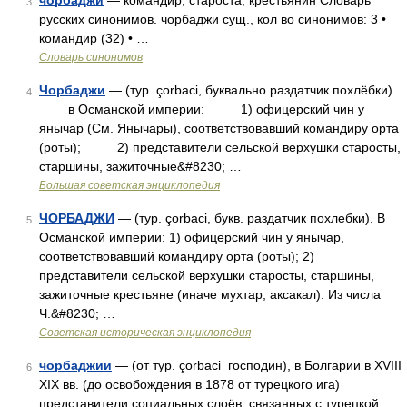
чорбаджи
— командир, староста, крестьянин Словарь
3
русских синонимов. чорбаджи сущ., кол во синонимов: 3 •
командир (32) • …
Словарь синонимов
Чорбаджи
— (тур. çorbaci, буквально раздатчик похлёбки)
4
в Османской империи: 1) офицерский чин у
янычар (См. Янычары), соответствовавший командиру орта
(роты); 2) представители сельской верхушки старосты,
старшины, зажиточные&#8230; …
Большая советская энциклопедия
ЧОРБАДЖИ
— (тур. çorbaci, букв. раздатчик похлебки). В
5
Османской империи: 1) офицерский чин у янычар,
соответствовавший командиру орта (роты); 2)
представители сельской верхушки старосты, старшины,
зажиточные крестьяне (иначе мухтар, аксакал). Из числа
Ч.&#8230; …
Советская историческая энциклопедия
чорбаджии
— (от тур. çorbaci господин), в Болгарии в XVIII
6
XIX вв. (до освобождения в 1878 от турецкого ига)
представители социальных слоёв, связанных с турецкой