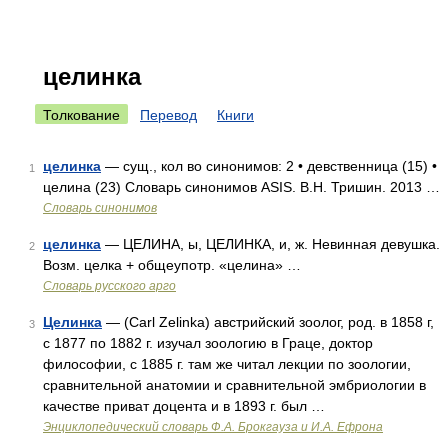
целинка
Толкование
Перевод
Книги
целинка
— сущ., кол во синонимов: 2 • девственница (15) •
1
целина (23) Словарь синонимов ASIS. В.Н. Тришин. 2013 …
Словарь синонимов
целинка
— ЦЕЛИНА, ы, ЦЕЛИНКА, и, ж. Невинная девушка.
2
Возм. целка + общеупотр. «целина» …
Словарь русского арго
Целинка
— (Carl Zelinka) австрийский зоолог, род. в 1858 г,
3
с 1877 по 1882 г. изучал зоологию в Граце, доктор
философии, с 1885 г. там же читал лекции по зоологии,
сравнительной анатомии и сравнительной эмбриологии в
качестве приват доцента и в 1893 г. был …
Энциклопедический словарь Ф.А. Брокгауза и И.А. Ефрона