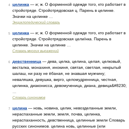
целинка
— и; ж. О форменной одежде того, кто работает в
4
стройотряде. Стройотрядовская ц. Парень в целинке.
Значки на целинке …
Энциклопедический словарь
целинка
— и; ж. О форменной одежде того, кто работает в
5
стройотряде. Стройотрядовская цели/нка. Парень в
целинке. Значки на целинке …
Словарь многих выражений
девственница
— дева, целка, целина, целая, целковый,
6
весталка, монахиня, инокиня, святая, светлая, некрытый
шалаш, ни разу не ёбаная, не знавшая мужчину;
неваляшка, девушка, вирго, целомудренница, честная,
целинка, диаконисса, девомученица, диана, девица&#8230;
…
Словарь синонимов
целина
— новь, новина, целик, невозделанные земли,
7
нераспаханные земли, земля, почва, целинка,
нераспаханность, девственница, целинные земли Словарь
русских синонимов. целина новь, целинные (или