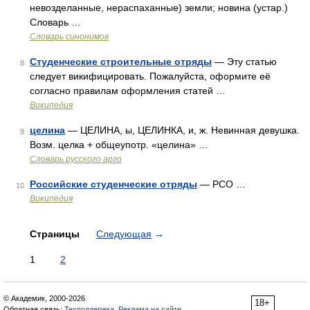
невозделанные, нераспаханные) земли; новина (устар.)
Словарь …
Словарь синонимов
Студенческие строительные отряды
— Эту статью
8
следует викифицировать. Пожалуйста, оформите её
согласно правилам оформления статей …
Википедия
целина
— ЦЕЛИНА, ы, ЦЕЛИНКА, и, ж. Невинная девушка.
9
Возм. целка + общеупотр. «целина» …
Словарь русского арго
Российские студенческие отряды
— РСО …
10
Википедия
Страницы
Следующая
→
1
2
© Академик, 2000-2026
18+
Обратная связь:
Техподдержка
,
Реклама на сайте