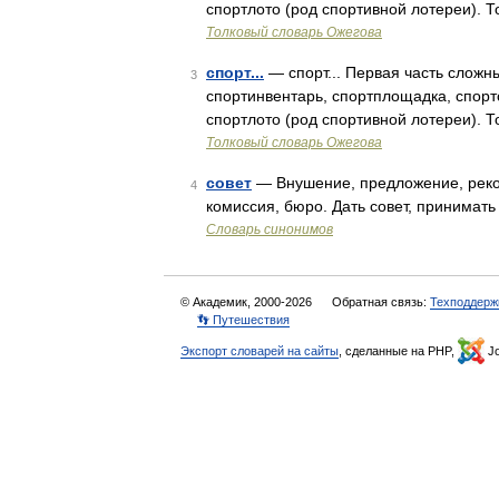
спортлото (род спортивной лотереи). 
Толковый словарь Ожегова
спорт...
— спорт... Первая часть сложны
3
спортинвентарь, спортплощадка, спортс
спортлото (род спортивной лотереи). 
Толковый словарь Ожегова
совет
— Внушение, предложение, реком
4
комиссия, бюро. Дать совет, принимать 
Словарь синонимов
© Академик, 2000-2026
Обратная связь:
Техподдерж
👣 Путешествия
Экспорт словарей на сайты
, сделанные на PHP,
Jo