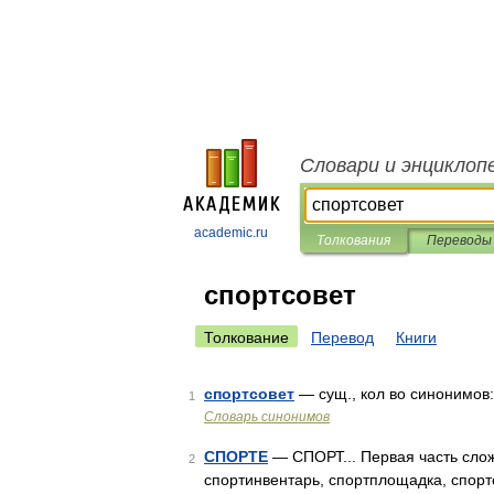
Словари и энциклоп
academic.ru
Толкования
Переводы
спортсовет
Толкование
Перевод
Книги
спортсовет
— сущ., кол во синонимов:
1
Словарь синонимов
СПОРТЕ
— СПОРТ... Первая часть сложн
2
спортинвентарь, спортплощадка, спортс