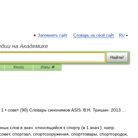
Запомнить сайт
Словарь на свой сайт
RU
едии на Академике
Найти!
Книги
Игры ⚽
 1 • совет (90) Словарь синонимов ASIS. В.Н. Тришин. 2013 …
ых слов в знач. относящийся к спорту (в 1 знач.), напр.
овет, спортзал, спортсооружения, спорттовары, спортгородок,