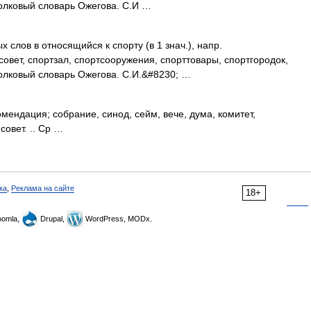
Толковый словарь Ожегова. С.И …
х слов в относящийся к спорту (в 1 знач.), напр.
овет, спортзал, спортсооружения, спорттовары, спортгородок,
Толковый словарь Ожегова. С.И.&#8230; …
ендация; собрание, синод, сейм, вече, дума, комитет,
совет. .. Ср …
ка
,
Реклама на сайте
18+
omla,
Drupal,
WordPress, MODx.