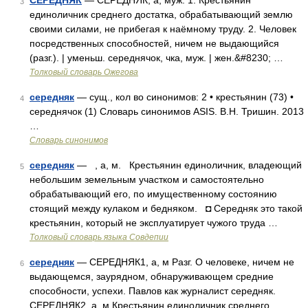
СЕРЕДНЯК
— СЕРЕДНЯК, а, муж. 1. Крестьянин
3
единоличник среднего достатка, обрабатывающий землю
своими силами, не прибегая к наёмному труду. 2. Человек
посредственных способностей, ничем не выдающийся
(разг.). | уменьш. середнячок, чка, муж. | жен.&#8230; …
Толковый словарь Ожегова
середняк
— сущ., кол во синонимов: 2 • крестьянин (73) •
4
середнячок (1) Словарь синонимов ASIS. В.Н. Тришин. 2013
…
Словарь синонимов
середняк
— , а, м. Крестьянин единоличник, владеющий
5
небольшим земельным участком и самостоятельно
обрабатывающий его, по имущественному состоянию
стоящий между кулаком и бедняком. ◘ Середняк это такой
крестьянин, который не эксплуатирует чужого труда …
Толковый словарь языка Совдепии
середняк
— СЕРЕДНЯК1, а, м Разг. О человеке, ничем не
6
выдающемся, заурядном, обнаруживающем средние
способности, успехи. Павлов как журналист середняк.
СЕРЕДНЯК2, а, м Крестьянин единоличник среднего