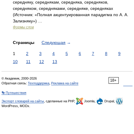
середняку, середнякам, середняка, середняков,
середняком, середняками, середняке, середняках
(Источник: «Полная акцентуированная парадигма по А. А.
Зализняку») …
Формы слов
Страницы
Следующая
→
1
2
3
4
5
6
7
8
9
10
11
12
13
© Академик, 2000-2026
18+
Обратная связь:
Техподдержка
,
Реклама на сайте
👣 Путешествия
Экспорт словарей на сайты
, сделанные на PHP,
Joomla,
Drupal,
WordPress, MODx.