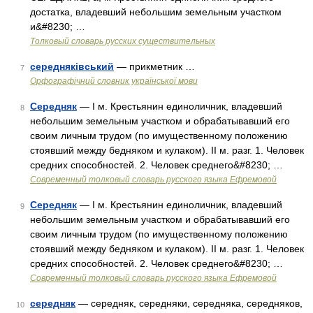
достатка, владевший небольшим земельным участком
и&#8230; …
Толковый словарь русских существительных
середняківський
— прикметник …
7
Орфографічний словник української мови
Середняк
— I м. Крестьянин единоличник, владевший
8
небольшим земельным участком и обрабатывавший его
своим личным трудом (по имущественному положению
стоявший между бедняком и кулаком). II м. разг. 1. Человек
средних способностей. 2. Человек среднего&#8230; …
Современный толковый словарь русского языка Ефремовой
Середняк
— I м. Крестьянин единоличник, владевший
9
небольшим земельным участком и обрабатывавший его
своим личным трудом (по имущественному положению
стоявший между бедняком и кулаком). II м. разг. 1. Человек
средних способностей. 2. Человек среднего&#8230; …
Современный толковый словарь русского языка Ефремовой
середняк
— середняк, середняки, середняка, середняков,
10