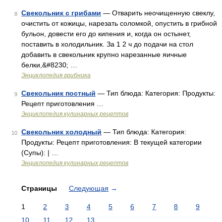
Свекольник с грибами
— Отварить неочищенную свеклу,
8
очистить от кожицы, нарезать соломкой, опустить в грибной
бульон, довести его до кипения и, когда он остынет,
поставить в холодильник. За 1 2 ч до подачи на стол
добавить в свекольник крупно нарезанные яичные
белки,&#8230; …
Энциклопедия грибника
Свекольник постный
— Тип блюда: Категория: Продукты:
9
Рецепт приготовления …
Энциклопедия кулинарных рецептов
Свекольник холодный
— Тип блюда: Категория:
10
Продукты: Рецепт приготовления: В текущей категории
(Супы): | …
Энциклопедия кулинарных рецептов
Страницы
Следующая
→
1
2
3
4
5
6
7
8
9
10
11
12
13