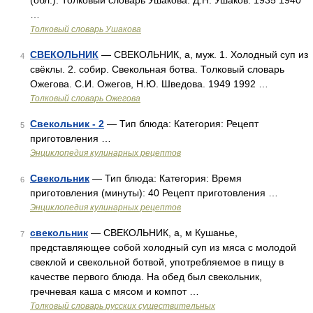
(обл.). Толковый словарь Ушакова. Д.Н. Ушаков. 1935 1940
…
Толковый словарь Ушакова
СВЕКОЛЬНИК
— СВЕКОЛЬНИК, а, муж. 1. Холодный суп из
4
свёклы. 2. собир. Свекольная ботва. Толковый словарь
Ожегова. С.И. Ожегов, Н.Ю. Шведова. 1949 1992 …
Толковый словарь Ожегова
Свекольник - 2
— Тип блюда: Категория: Рецепт
5
приготовления …
Энциклопедия кулинарных рецептов
Свекольник
— Тип блюда: Категория: Время
6
приготовления (минуты): 40 Рецепт приготовления …
Энциклопедия кулинарных рецептов
свекольник
— СВЕКОЛЬНИК, а, м Кушанье,
7
представляющее собой холодный суп из мяса с молодой
свеклой и свекольной ботвой, употребляемое в пищу в
качестве первого блюда. На обед был свекольник,
гречневая каша с мясом и компот …
Толковый словарь русских существительных