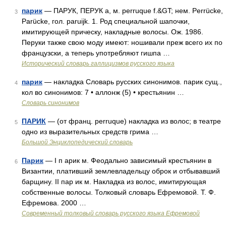
парик
— ПАРУК, ПЕРУК а, м. perruque f.&GT; нем. Perrücke,
3
Parücke, гол. paruijk. 1. Род специальной шапочки,
имитирующей прическу, накладные волосы. Ож. 1986.
Перуки также свою моду имеют: ношивали преж всего их по
французски, а теперь употребляют гишпа …
Исторический словарь галлицизмов русского языка
парик
— накладка Словарь русских синонимов. парик сущ.,
4
кол во синонимов: 7 • аллонж (5) • крестьянин …
Словарь синонимов
ПАРИК
— (от франц. perruque) накладка из волос; в театре
5
одно из выразительных средств грима …
Большой Энциклопедический словарь
Парик
— I п арик м. Феодально зависимый крестьянин в
6
Византии, плативший землевладельцу оброк и отбывавший
барщину. II пар ик м. Накладка из волос, имитирующая
собственные волосы. Толковый словарь Ефремовой. Т. Ф.
Ефремова. 2000 …
Современный толковый словарь русского языка Ефремовой