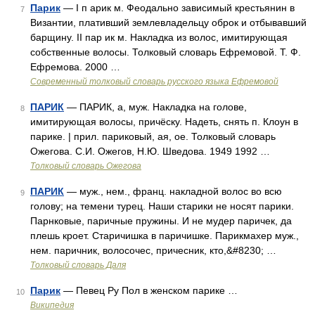
Парик
— I п арик м. Феодально зависимый крестьянин в
7
Византии, плативший землевладельцу оброк и отбывавший
барщину. II пар ик м. Накладка из волос, имитирующая
собственные волосы. Толковый словарь Ефремовой. Т. Ф.
Ефремова. 2000 …
Современный толковый словарь русского языка Ефремовой
ПАРИК
— ПАРИК, а, муж. Накладка на голове,
8
имитирующая волосы, причёску. Надеть, снять п. Клоун в
парике. | прил. париковый, ая, ое. Толковый словарь
Ожегова. С.И. Ожегов, Н.Ю. Шведова. 1949 1992 …
Толковый словарь Ожегова
ПАРИК
— муж., нем., франц. накладной волос во всю
9
голову; на темени турец. Наши старики не носят парики.
Парнковые, паричные пружины. И не мудер паричек, да
плешь кроет. Старичишка в паричишке. Парикмахер муж.,
нем. паричник, волосочес, причесник, кто,&#8230; …
Толковый словарь Даля
Парик
— Певец Ру Пол в женском парике …
10
Википедия