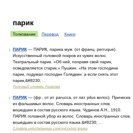
парик
Толкование
Перевод
Книги
ПАРИК
— ПАРИК, парика муж. (от франц. perruque).
1
Искусственный головной покров из чужих волос.
Театральный парик. «Об ней, поправя свой парик,
осведомляется старик.» Пушкин. «На этом господине
парик, подумал господин Голядкин: а если снять этот
парик,&#8230; …
Толковый словарь Ушакова
ПАРИК
— (фр., от ит. parucca, от лат. pilus волос). Прическа
2
из фальшивых волос. Словарь иностранных слов,
вошедших в состав русского языка. Чудинов А.Н., 1910.
ПАРИК головной убор из волос. Словарь иностранных слов,
вошедших в состав русского языка.&#8230; …
Словарь иностранных слов русского языка