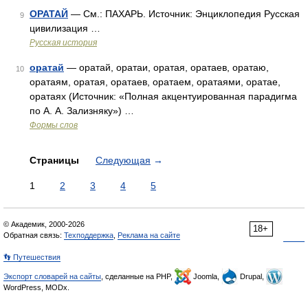
ОРАТАЙ
— См.: ПАХАРЬ. Источник: Энциклопедия Русская
9
цивилизация …
Русская история
оратай
— оратай, оратаи, оратая, оратаев, оратаю,
10
оратаям, оратая, оратаев, оратаем, оратаями, оратае,
оратаях (Источник: «Полная акцентуированная парадигма
по А. А. Зализняку») …
Формы слов
Страницы
Следующая
→
1
2
3
4
5
© Академик, 2000-2026
18+
Обратная связь:
Техподдержка
,
Реклама на сайте
👣 Путешествия
Экспорт словарей на сайты
, сделанные на PHP,
Joomla,
Drupal,
WordPress, MODx.