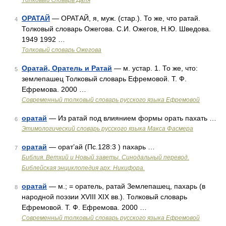
Толковый словарь Даля
ОРАТАЙ
— ОРАТАЙ, я, муж. (стар.). То же, что ратай.
4
Толковый словарь Ожегова. С.И. Ожегов, Н.Ю. Шведова.
1949 1992 …
Толковый словарь Ожегова
Оратай, Оратель и Ратай
— м. устар. 1. То же, что:
5
землепашец Толковый словарь Ефремовой. Т. Ф.
Ефремова. 2000 …
Современный толковый словарь русского языка Ефремовой
оратай
— Из ратай под влиянием формы орать пахать …
6
Этимологический словарь русского языка Макса Фасмера
оратай
— орат’ай (Пс.128:3 ) пахарь …
7
Библия. Ветхий и Новый заветы. Синодальный перевод.
Библейская энциклопедия арх. Никифора.
оратай
— м.; = оратель, ратай Землепашец, пахарь (в
8
народной поэзии XVIII XIX вв.). Толковый словарь
Ефремовой. Т. Ф. Ефремова. 2000 …
Современный толковый словарь русского языка Ефремовой