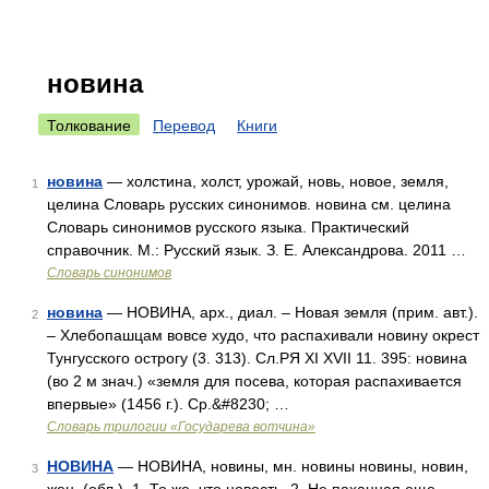
новина
Толкование
Перевод
Книги
новина
— холстина, холст, урожай, новь, новое, земля,
1
целина Словарь русских синонимов. новина см. целина
Словарь синонимов русского языка. Практический
справочник. М.: Русский язык. З. Е. Александрова. 2011 …
Словарь синонимов
новина
— НОВИНА, арх., диал. – Новая земля (прим. авт.).
2
– Хлебопашцам вовсе худо, что распахивали новину окрест
Тунгусского острогу (3. 313). Сл.РЯ XI XVII 11. 395: новина
(во 2 м знач.) «земля для посева, которая распахивается
впервые» (1456 г.). Ср.&#8230; …
Словарь трилогии «Государева вотчина»
НОВИНА
— НОВИНА, новины, мн. новины новины, новин,
3