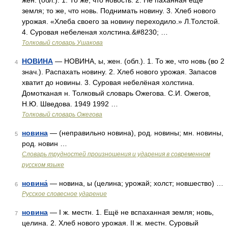
жен. (обл.). 1. То же, что новость. 2. Не паханная еще
земля; то же, что новь. Поднимать новину. 3. Хлеб нового
урожая. «Хлеба своего за новину переходило.» Л.Толстой.
4. Суровая небеленая холстина.&#8230; …
Толковый словарь Ушакова
НОВИНА
— НОВИНА, ы, жен. (обл.). 1. То же, что новь (во 2
4
знач.). Распахать новину. 2. Хлеб нового урожая. Запасов
хватит до новины. 3. Суровая небелёная холстина.
Домотканая н. Толковый словарь Ожегова. С.И. Ожегов,
Н.Ю. Шведова. 1949 1992 …
Толковый словарь Ожегова
новина
— (неправильно новина), род. новины; мн. новины,
5
род. новин …
Словарь трудностей произношения и ударения в современном
русском языке
новина́
— новина, ы (целина; урожай; холст; новшество) …
6
Русское словесное ударение
новина
— I ж. местн. 1. Ещё не вспаханная земля; новь,
7
целина. 2. Хлеб нового урожая. II ж. местн. Суровый