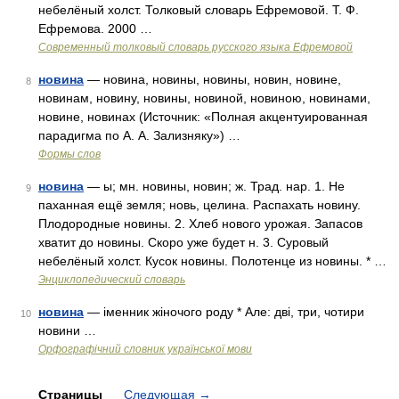
небелёный холст. Толковый словарь Ефремовой. Т. Ф.
Ефремова. 2000 …
Современный толковый словарь русского языка Ефремовой
новина
— новина, новины, новины, новин, новине,
8
новинам, новину, новины, новиной, новиною, новинами,
новине, новинах (Источник: «Полная акцентуированная
парадигма по А. А. Зализняку») …
Формы слов
новина
— ы; мн. новины, новин; ж. Трад. нар. 1. Не
9
паханная ещё земля; новь, целина. Распахать новину.
Плодородные новины. 2. Хлеб нового урожая. Запасов
хватит до новины. Скоро уже будет н. 3. Суровый
небелёный холст. Кусок новины. Полотенце из новины. * …
Энциклопедический словарь
новина
— іменник жіночого роду * Але: дві, три, чотири
10
новини …
Орфографічний словник української мови
Страницы
Следующая
→