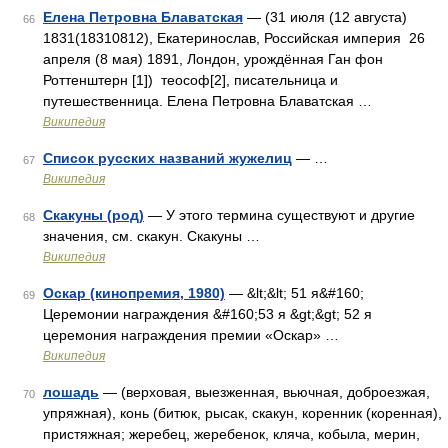
Елена Петровна Блаватская
— (31 июля (12 августа)
66
1831(18310812), Екатеринослав, Российская империя 26
апреля (8 мая) 1891, Лондон, урождённая Ган фон
Роттенштерн [1]) теософ[2], писательница и
путешественница. Елена Петровна Блаватская …
Википедия
Список русских названий жужелиц
— …
67
Википедия
Скакуны (род)
— У этого термина существуют и другие
68
значения, см. скакун. Скакуны …
Википедия
Оскар (кинопремия, 1980)
— &lt;&lt; 51 я&#160;
69
Церемонии награждения &#160;53 я &gt;&gt; 52 я
церемония награждения премии «Оскар» …
Википедия
лошадь
— (верховая, выезженная, вьючная, доброезжая,
70
упряжная), конь (битюк, рысак, скакун, коренник (коренная),
пристяжная; жеребец, жеребенок, кляча, кобыла, мерин,