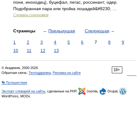
пони, иноходец), буцефал, пегас, россинант; одер.
Подобранная пара или тройка лошадей&#8230; …
Словарь синонимов
Страницы
←
Предыдущая
Следующая
→
1
2
3
4
5
6
7
8
9
10
11
12
13
© Академик, 2000-2026
18+
Обратная связь:
Техподдержка
,
Реклама на сайте
👣 Путешествия
Экспорт словарей на сайты
, сделанные на PHP,
Joomla,
Drupal,
WordPress, MODx.