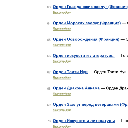
Орден Гражданских заслуг (Франция
63
Википедия
Орден Морских заслуг (Франция)
— О
64
Википедия
Орден Освобождения (Франция)
— О
65
Википедия
Орден искусств и литературы
— I ст
66
Википедия
Орден Таити Нуи
— Орден Таити Нуи
67
Википедия
Орден Дракона Аннама
— Орден Драк
68
Википедия
Орден Заслуг перед ветеранами (Фр
69
Википедия
Орден Искусств и литературы
— I с
70
Википедия