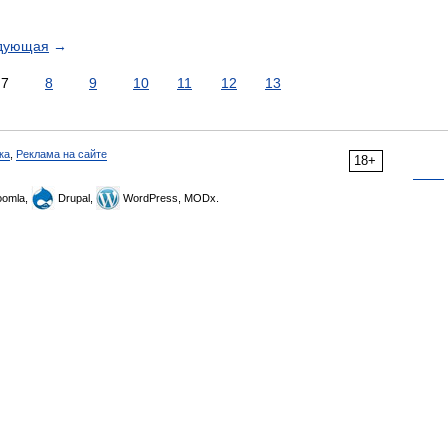
дующая
→
7
8
9
10
11
12
13
ка
,
Реклама на сайте
18+
omla,
Drupal,
WordPress, MODx.