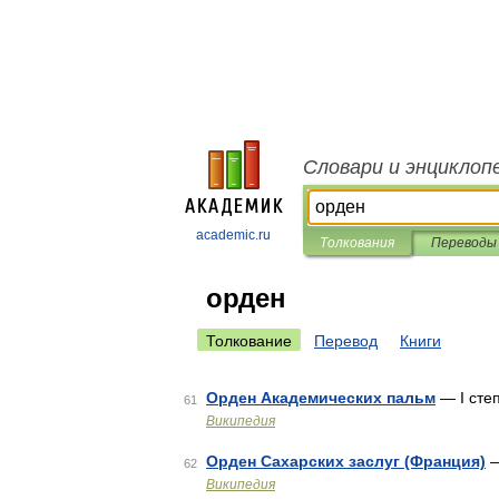
Словари и энциклоп
academic.ru
Толкования
Переводы
орден
Толкование
Перевод
Книги
Орден Академических пальм
— I степ
61
Википедия
Орден Сахарских заслуг (Франция)
—
62
Википедия