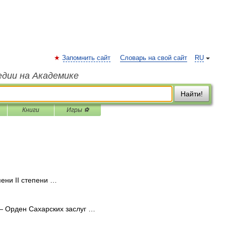
Запомнить сайт
Словарь на свой сайт
RU
едии на Академике
Найти!
Книги
Игры ⚽
ени II степени …
 Орден Сахарских заслуг …