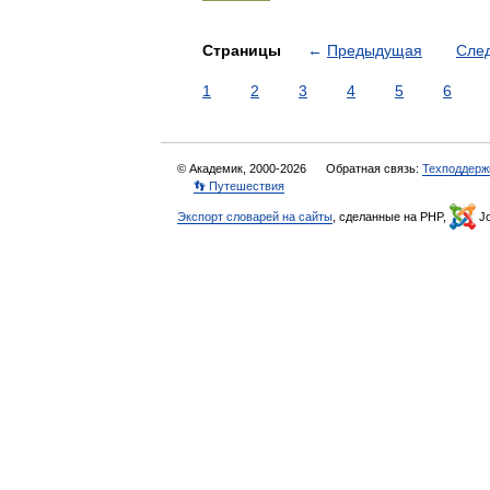
Страницы
←
Предыдущая
Сле
1
2
3
4
5
6
© Академик, 2000-2026
Обратная связь:
Техподдерж
👣 Путешествия
Экспорт словарей на сайты
, сделанные на PHP,
Jo