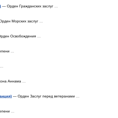
)
— Орден Гражданских заслуг …
рден Морских заслуг …
рден Освобождения …
епени …
 …
она Аннама …
анция)
— Орден Заслуг перед ветеранами …
тепени …