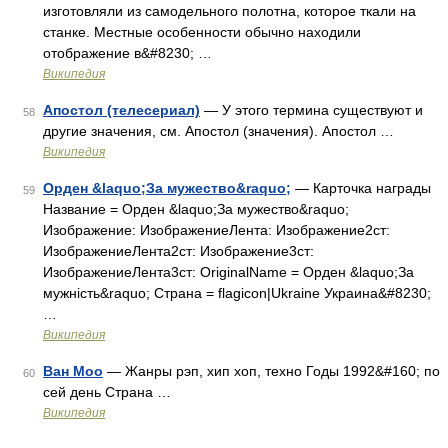
изготовляли из самодельного полотна, которое ткали на
станке. Местные особенности обычно находили
отображение в&#8230; …
Википедия
Апостол (телесериал)
— У этого термина существуют и
58
другие значения, см. Апостол (значения). Апостол …
Википедия
Орден &laquo;За мужество&raquo;
— Карточка награды
59
Название = Орден &laquo;За мужество&raquo;
Изображение: ИзображениеЛента: Изображение2ст:
ИзображениеЛента2ст: Изображение3ст:
ИзображениеЛента3ст: OriginalName = Орден &laquo;За
мужність&raquo; Страна = flagicon|Ukraine Украина&#8230;
…
Википедия
Ван Моо
— Жанры рэп, хип хоп, техно Годы 1992&#160; по
60
сей день Страна …
Википедия