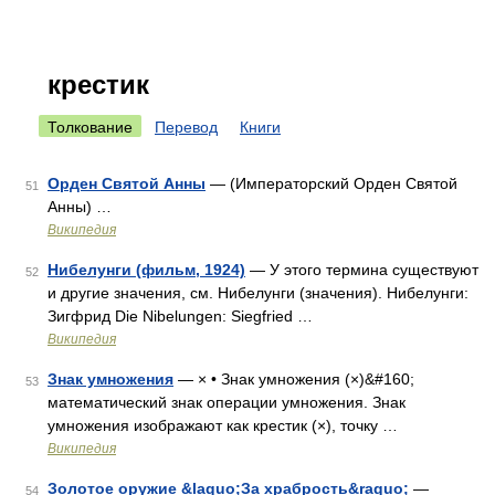
крестик
Толкование
Перевод
Книги
Орден Святой Анны
— (Императорский Орден Святой
51
Анны) …
Википедия
Нибелунги (фильм, 1924)
— У этого термина существуют
52
и другие значения, см. Нибелунги (значения). Нибелунги:
Зигфрид Die Nibelungen: Siegfried …
Википедия
Знак умножения
— × • Знак умножения (×)&#160;
53
математический знак операции умножения. Знак
умножения изображают как крестик (×), точку …
Википедия
Золотое оружие &laquo;За храбрость&raquo;
—
54