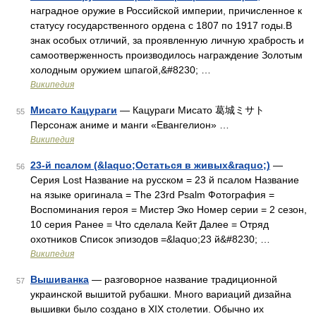
наградное оружие в Российской империи, причисленное к
статусу государственного ордена с 1807 по 1917 годы.В
знак особых отличий, за проявленную личную храбрость и
самоотверженность производилось награждение Золотым
холодным оружием шпагой,&#8230; …
Википедия
Мисато Кацураги
— Кацураги Мисато 葛城ミサト
55
Персонаж аниме и манги «Евангелион» …
Википедия
23-й псалом (&laquo;Остаться в живых&raquo;)
—
56
Серия Lost Название на русском = 23 й псалом Название
на языке оригинала = The 23rd Psalm Фотография =
Воспоминания героя = Мистер Эко Номер серии = 2 сезон,
10 серия Ранее = Что сделала Кейт Далее = Отряд
охотников Список эпизодов =&laquo;23 й&#8230; …
Википедия
Вышиванка
— разговорное название традиционной
57
украинской вышитой рубашки. Много вариаций дизайна
вышивки было создано в XIX столетии. Обычно их