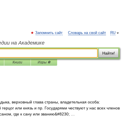
Запомнить сайт
Словарь на свой сайт
RU
едии на Академике
Найти!
Книги
Игры ⚽
дыка, верховный глава страны, владетельная особа:
 герцог или князь и пр. Государями чествуют у нас всех членов
 саном, где к сану или званию&#8230; …