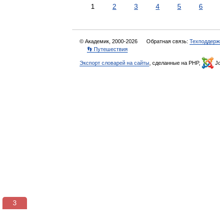
1
2
3
4
5
6
© Академик, 2000-2026
Обратная связь:
Техподдерж
👣 Путешествия
Экспорт словарей на сайты
, сделанные на PHP,
Jo
2