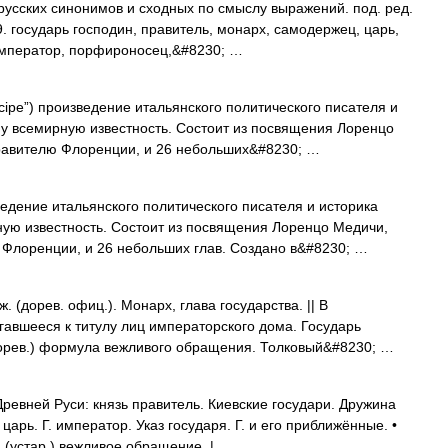
русских синонимов и сходных по смыслу выражений. под. ред.
9. государь господин, правитель, монарх, самодержец, царь,
император, порфироносец,&#8230; …
ipe”) произведение итальянского политического писателя и
му всемирную известность. Состоит из посвящения Лоренцо
правителю Флоренции, и 26 небольших&#8230; …
зведение итальянского политического писателя и историка
ую известность. Состоит из посвящения Лоренцо Медичи,
 Флоренции, и 26 небольших глав. Создано в&#8230; …
 (дорев. офиц.). Монарх, глава государства. || В
авшееся к титулу лиц императорского дома. Государь
орев.) формула вежливого обращения. Толковый&#8230; …
ревней Руси: князь правитель. Киевские государи. Дружина
царь. Г. император. Указ государя. Г. и его приближённые. •
 (устар.) вежливое обращение. | …