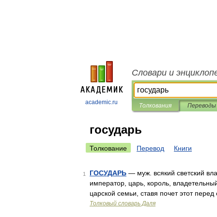
Словари и энциклоп
academic.ru
Толкования
Переводы
государь
Толкование
Перевод
Книги
ГОСУДАРЬ
— муж. всякий светский вла
1
император, царь, король, владетельный
царской семьи, ставя почет этот перед
Толковый словарь Даля