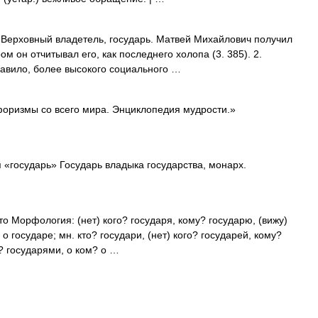
 Верховный владетель, государь. Матвей Михайлович получил
ом он отчитывал его, как последнего холопа (3. 385). 2.
авило, более высокого социального …
форизмы со всего мира. Энциклопедия мудрости.»
 «государь» Государь владыка государства, монарх.
сто Морфология: (нет) кого? государя, кому? государю, (вижу)
о государе; мн. кто? государи, (нет) кого? государей, кому?
м? государями, о ком? о …