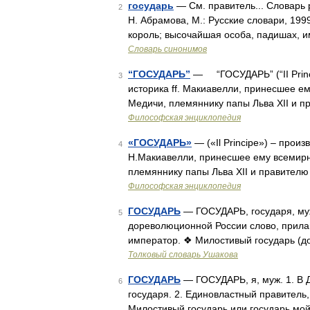
государь
— См. правитель... Словарь 
2
Н. Абрамова, М.: Русские словари, 199
король; высочайшая особа, падишах, 
Словарь синонимов
“ГОСУДАРЬ”
— “ГОСУДАРЬ” (“II Princ
3
историка ff. Макиавелли, принесшее е
Медичи, племяннику папы Льва XII и 
Философская энциклопедия
«ГОСУДАРЬ»
— («Il Principe») – прои
4
Н.Макиавелли, принесшее ему всемирн
племяннику папы Льва XII и правителю
Философская энциклопедия
ГОСУДАРЬ
— ГОСУДАРЬ, государя, муж.
5
дореволюционной России слово, прилаг
император. ❖ Милостивый государь (д
Толковый словарь Ушакова
ГОСУДАРЬ
— ГОСУДАРЬ, я, муж. 1. В Д
6
государя. 2. Единовластный правитель, 
Милостивый государь или государь мой