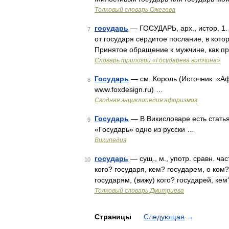
Толковый словарь Ожегова
государь
— ГОСУДАРЬ, арх., истор. 1.
7
от государя сердитое послание, в котор
Принятое обращение к мужчине, как пр
Словарь трилогии «Государева вотчина»
Государь
— см. Король (Источник: «А
8
www.foxdesign.ru) …
Сводная энциклопедия афоризмов
Государь
— В Викисловаре есть статья
9
«Государь» одно из русски …
Википедия
государь
— сущ., м., употр. сравн. ча
10
кого? государя, кем? государем, о ком? 
государям, (вижу) кого? государей, ке
Толковый словарь Дмитриева
Страницы
Следующая
→