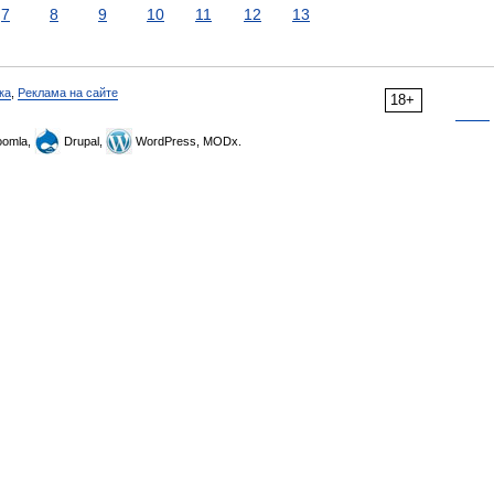
7
8
9
10
11
12
13
ка
,
Реклама на сайте
18+
omla,
Drupal,
WordPress, MODx.