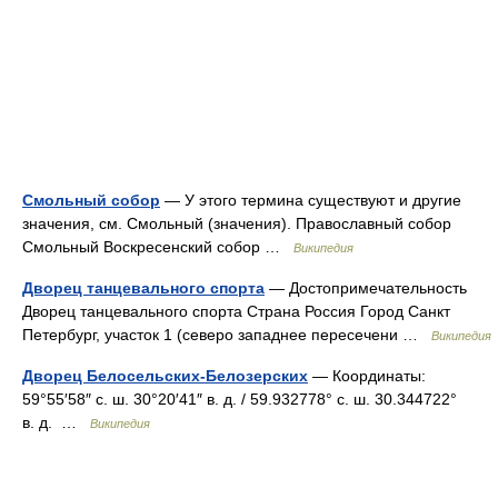
Смольный собор
— У этого термина существуют и другие
значения, см. Смольный (значения). Православный собор
Смольный Воскресенский собор …
Википедия
Дворец танцевального спорта
— Достопримечательность
Дворец танцевального спорта Страна Россия Город Санкт
Петербург, участок 1 (северо западнее пересечени …
Википедия
Дворец Белосельских-Белозерских
— Координаты:
59°55′58″ с. ш. 30°20′41″ в. д. / 59.932778° с. ш. 30.344722°
в. д. …
Википедия