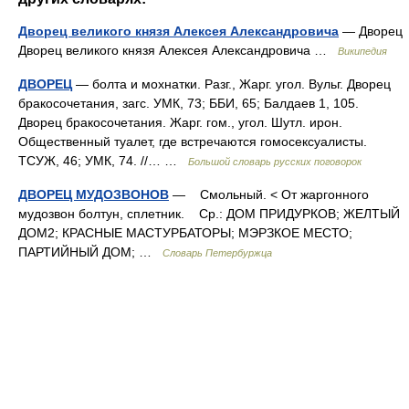
Дворец великого князя Алексея Александровича
— Дворец
Дворец великого князя Алексея Александровича …
Википедия
ДВОРЕЦ
— болта и мохнатки. Разг., Жарг. угол. Вульг. Дворец
бракосочетания, загс. УМК, 73; ББИ, 65; Балдаев 1, 105.
Дворец бракосочетания. Жарг. гом., угол. Шутл. ирон.
Общественный туалет, где встречаются гомосексуалисты.
ТСУЖ, 46; УМК, 74. //… …
Большой словарь русских поговорок
ДВОРЕЦ МУДОЗВОНОВ
— Смольный. < От жаргонного
мудозвон болтун, сплетник. Ср.: ДОМ ПРИДУРКОВ; ЖЕЛТЫЙ
ДОМ2; КРАСНЫЕ МАСТУРБАТОРЫ; МЭРЗКОЕ МЕСТО;
ПАРТИЙНЫЙ ДОМ; …
Словарь Петербуржца