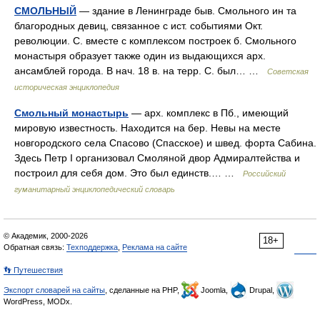
СМОЛЬНЫЙ
— здание в Ленинграде быв. Смольного ин та
благородных девиц, связанное с ист. событиями Окт.
революции. С. вместе с комплексом построек б. Смольного
монастыря образует также один из выдающихся арх.
ансамблей города. В нач. 18 в. на терр. С. был… …
Советская
историческая энциклопедия
Смольный монастырь
— арх. комплекс в Пб., имеющий
мировую известность. Находится на бер. Невы на месте
новгородского села Спасово (Спасское) и швед. форта Сабина.
Здесь Петр I организовал Смоляной двор Адмиралтейства и
построил для себя дом. Это был единств.… …
Российский
гуманитарный энциклопедический словарь
© Академик, 2000-2026
18+
Обратная связь:
Техподдержка
,
Реклама на сайте
👣 Путешествия
Экспорт словарей на сайты
, сделанные на PHP,
Joomla,
Drupal,
WordPress, MODx.