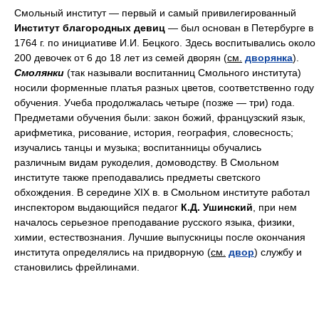
Смольный институт — первый и самый привилегированный
Институт благородных девиц
— был основан в Петербурге в
1764 г. по инициативе И.И. Бецкого. Здесь воспитывались около
200 девочек от 6 до 18 лет из семей дворян (
см.
дворянка
).
Смолянки
(так называли воспитанниц Смольного института)
носили форменные платья разных цветов, соответственно году
обучения. Учеба продолжалась четыре (позже — три) года.
Предметами обучения были: закон божий, французский язык,
арифметика, рисование, история, география, словесность;
изучались танцы и музыка; воспитанницы обучались
различным видам рукоделия, домоводству. В Смольном
институте также преподавались предметы светского
обхождения. В середине XIX в. в Смольном институте работал
инспектором выдающийся педагог
К.Д. Ушинский
, при нем
началось серьезное преподавание русского языка, физики,
химии, естествознания. Лучшие выпускницы после окончания
института определялись на придворную (
см.
двор
) службу и
становились фрейлинами.