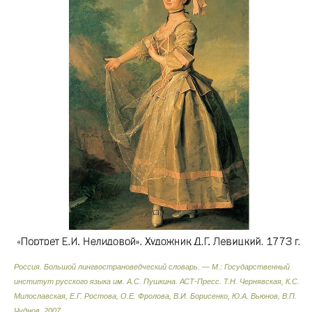
Россия. Большой лингвострановедческий словарь. — М.: Государственный
институт русского языка им. А.С. Пушкина. АСТ-Пресс
.
Т.Н. Чернявская, К.С.
Милославская, Е.Г. Ростова, О.Е. Фролова, В.И. Борисенко, Ю.А. Вьюнов, В.П.
Чуднов
.
2007
.