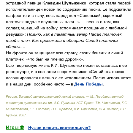
эстрадной певице
Клавдии Шульженко
, которая стала первой
исполнительницей новой по содержанию песни. Ее подхватили
на фронте и в тылу, весь народ пел «Синенький, скромный
платочек падал с опущенных плеч...» — песню о том, как
солдат, ушедший на войну, вспоминает прощание с любимой
девушкой:
Помню, как в памятный вечер
Падал платочек
твой с плеч,
Как провожала и обещала
Синий платочек
сберечь…
На фронте он защищает всю страну, своих близких и синий
платочек, «что был на плечах дорогих».
Всю творческую жизнь К.И. Шульженко песня оставалась в ее
репертуаре, и в сознании современников «Синий платочек»
ассоциировался именно с ее исполнением. Песня исполняется
и в наши дни, особенно часто — в
День Победы
.
Россия. Большой лингвострановедческий словарь. — М.: Государственный
институт русского языка им. А.С. Пушкина. АСТ-Пресс
.
Т.Н. Чернявская, К.С.
Милославская, Е.Г. Ростова, О.Е. Фролова, В.И. Борисенко, Ю.А. Вьюнов, В.П.
Чуднов
.
2007
.
Игры ⚽
Нужно решить контрольную?