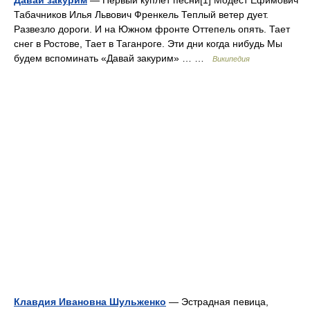
Давай закурим
— Первый куплет песни[1] Модест Ефимович
Табачников Илья Львович Френкель Теплый ветер дует.
Развезло дороги. И на Южном фронте Оттепель опять. Тает
снег в Ростове, Тает в Таганроге. Эти дни когда нибудь Мы
будем вспоминать «Давай закурим» … …
Википедия
Клавдия Ивановна Шульженко
— Эстрадная певица,