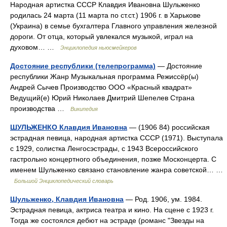
Народная артистка СССР Клавдия Ивановна Шульженко
родилась 24 марта (11 марта по ст.ст.) 1906 г. в Харькове
(Украина) в семье бухгалтера Главного управления железной
дороги. От отца, который увлекался музыкой, играл на
духовом… …
Энциклопедия ньюсмейкеров
Достояние республики (телепрограмма)
— Достояние
республики Жанр Музыкальная программа Режиссёр(ы)
Андрей Сычев Производство ООО «Красный квадрат»
Ведущий(е) Юрий Николаев Дмитрий Шепелев Страна
производства …
Википедия
ШУЛЬЖЕНКО Клавдия Ивановна
— (1906 84) российская
эстрадная певица, народная артистка СССР (1971). Выступала
с 1929, солистка Ленгосэстрады, с 1943 Всероссийского
гастрольно концертного объединения, позже Москонцерта. С
именем Шульженко связано становление жанра советской… …
Большой Энциклопедический словарь
Шульженко, Клавдия Ивановна
— Род. 1906, ум. 1984.
Эстрадная певица, актриса театра и кино. На сцене с 1923 г.
Тогда же состоялся дебют на эстраде (романс "Звезды на