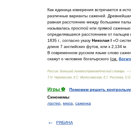
Как
единица
измерения
встречается
в
ист
различные
варианты
саженей
.
Древнейша
равная
расстоянию
между
большими
паль
называлась
простой
или
прямой
саженью
определявшаяся
расстоянием
от
пальцев
1835
г
.,
согласно
указу
Николая
I
«
О
систе
длине
7
английских
футов
,
или
к
2
,
134
м
.
В
современном
русском
языке
слово
саже
скажут
о
человеке
богатырского
(
см
.
бога
Россия
.
Большой
лингвострановедческий
словарь
. —
Т
.
Н
.
Чернявская
,
К
.
С
.
Милославская
,
Е
.
Г
.
Ростова
,
О
.
Е
Игры ⚽
Поможем решить контрольну
Синонимы
:
лахтер
,
мера
,
саженка
РЯБИНА