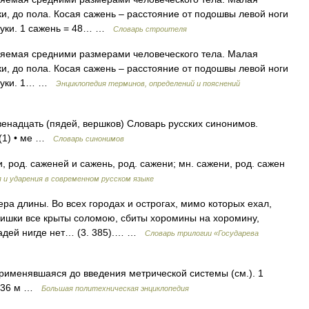
ки, до пола. Косая сажень – расстояние от подошвы левой ноги
 руки. 1 сажень = 48… …
Словарь строителя
яемая средними размерами человеческого тела. Малая
ки, до пола. Косая сажень – расстояние от подошвы левой ноги
 руки. 1… …
Энциклопедия терминов, определений и пояснений
венадцать (пядей, вершков) Словарь русских синонимов.
р (1) • ме …
Словарь синонимов
, род. саженей и сажень, род. сажени; мн. сажени, род. сажен
и ударения в современном русском языке
ра длины. Во всех городах и острогах, мимо которых ехал,
мишки все крыты соломою, сбиты хоромины на хоромину,
щадей нигде нет… (3. 385).… …
Словарь трилогии «Государева
рименявшаяся до введения метрической системы (см.). 1
1336 м …
Большая политехническая энциклопедия