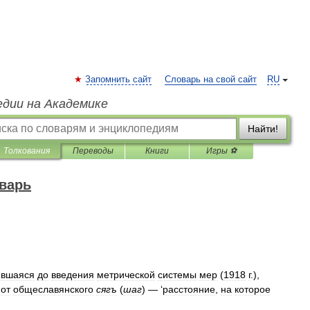
Запомнить сайт
Словарь на свой сайт
RU
едии на Академике
Найти!
Толкования
Переводы
Книги
Игры ⚽
варь
явшаяся
до
введения
метрической
системы
мер
(
1918
г
.),
от
общеславянского
сягъ
(
шаг
) — ‘
расстояние
,
на
которое