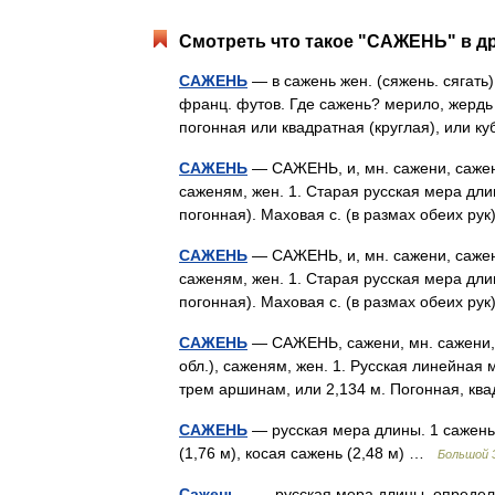
Смотреть что такое "САЖЕНЬ" в др
САЖЕНЬ
— в сажень жен. (сяжень. сягать) 
франц. футов. Где сажень? мерило, жердь
погонная или квадратная (круглая), или к
САЖЕНЬ
— САЖЕНЬ, и, мн. сажени, сажен
саженям, жен. 1. Старая русская мера дли
погонная). Маховая с. (в размах обеих рук
САЖЕНЬ
— САЖЕНЬ, и, мн. сажени, сажен
саженям, жен. 1. Старая русская мера дли
погонная). Маховая с. (в размах обеих рук
САЖЕНЬ
— САЖЕНЬ, сажени, мн. сажени, с
обл.), саженям, жен. 1. Русская линейная
трем аршинам, или 2,134 м. Погонная, к
САЖЕНЬ
— русская мера длины. 1 сажень
(1,76 м), косая сажень (2,48 м) …
Большой 
Сажень
— – русская мера длины, определ