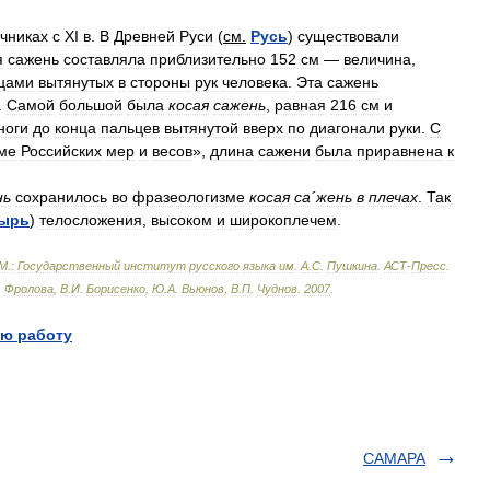
очниках
с
ХI
в
.
В
Древней
Руси
(
см
.
Русь
)
существовали
я
сажень
составляла
приблизительно
152
см
—
величина
,
цами
вытянутых
в
стороны
рук
человека
.
Эта
сажень
.
Самой
большой
была
косая
сажень
,
равная
216
см
и
ноги
до
конца
пальцев
вытянутой
вверх
по
диагонали
руки
.
С
ме
Российских
мер
и
весов
»,
длина
сажени
была
приравнена
к
нь
сохранилось
во
фразеологизме
косая
са
´
жень
в
плечах
.
Так
тырь
)
телосложения
,
высоком
и
широкоплечем
.
М
.
:
Государственный
институт
русского
языка
им
.
А
.
С
.
Пушкина
.
АСТ
-
Пресс
.
.
Фролова
,
В
.
И
.
Борисенко
,
Ю
.
А
.
Вьюнов
,
В
.
П
.
Чуднов
.
2007
.
ю работу
САМАРА