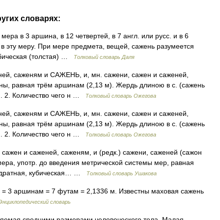
угих словарях:
мера в 3 аршина, в 12 четвертей, в 7 англ. или русс. и в 6
 в эту меру. При мере предмета, вещей, сажень разумеется
убическая (толстая) …
Толковый словарь Даля
ей, саженям и САЖЕНЬ, и, мн. сажени, сажен и саженей,
ны, равная трём аршинам (2,13 м). Жердь длиною в с. (сажень
). 2. Количество чего н …
Толковый словарь Ожегова
ей, саженям и САЖЕНЬ, и, мн. сажени, сажен и саженей,
ны, равная трём аршинам (2,13 м). Жердь длиною в с. (сажень
). 2. Количество чего н …
Толковый словарь Ожегова
ажен и саженей, саженям, и (редк.) сажени, саженей (сажон
 мера, употр. до введения метрической системы мер, равная
вадратная, кубическая… …
Толковый словарь Ушакова
 = 3 аршинам = 7 футам = 2,1336 м. Известны маховая сажень
Энциклопедический словарь
яемая средними размерами человеческого тела. Малая