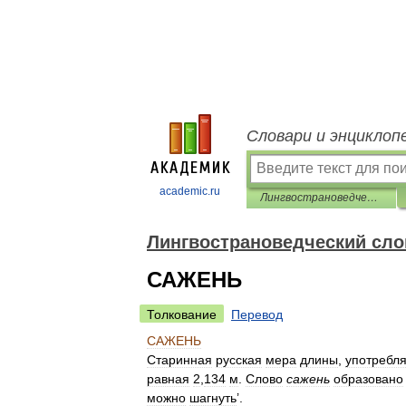
Словари и энциклоп
academic.ru
Лингвострановедческий словарь
Лингвострановедческий сло
САЖЕНЬ
Толкование
Перевод
САЖЕНЬ
Старинная
русская
мера
длины
,
употребл
равная
2
,
134
м
.
Слово
сажень
образовано
можно
шагнуть
’.