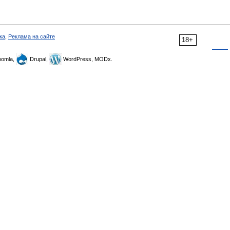
ка
,
Реклама на сайте
18+
omla,
Drupal,
WordPress, MODx.