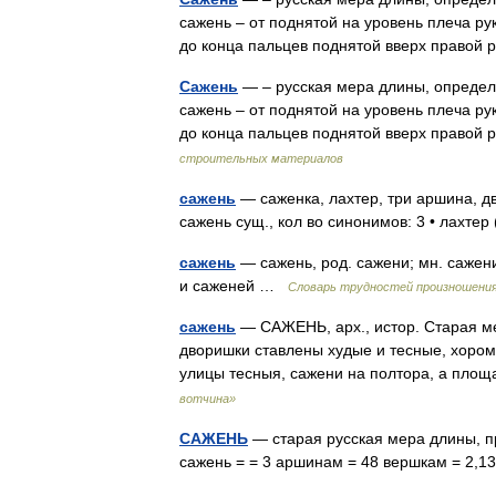
сажень – от поднятой на уровень плеча ру
до конца пальцев поднятой вверх правой
Сажень
— – русская мера длины, определ
сажень – от поднятой на уровень плеча ру
до конца пальцев поднятой вверх правой
строительных материалов
сажень
— саженка, лахтер, три аршина, д
сажень сущ., кол во синонимов: 3 • лахте
сажень
— сажень, род. сажени; мн. сажени
и саженей …
Словарь трудностей произношения 
сажень
— САЖЕНЬ, арх., истор. Старая ме
дворишки ставлены худые и тесные, хоро
улицы тесныя, сажени на полтора, а пло
вотчина»
САЖЕНЬ
— старая русская мера длины, п
сажень = = 3 аршинам = 48 вершкам = 2,