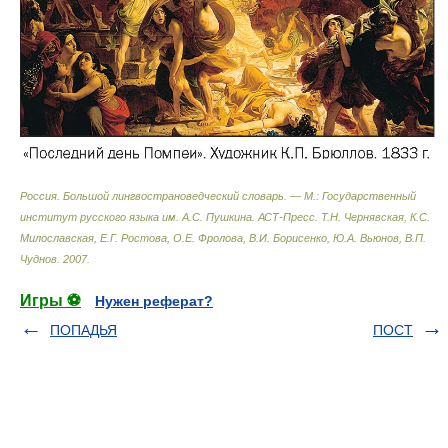
Россия. Большой лингвострановедческий словарь. — М.: Государственный
институт русского языка им. А.С. Пушкина. АСТ-Пресс
.
Т.Н. Чернявская, К.С.
Милославская, Е.Г. Ростова, О.Е. Фролова, В.И. Борисенко, Ю.А. Вьюнов, В.П.
Чуднов
.
2007
.
Игры ⚽
Нужен реферат?
ПОПАДЬЯ
ПОСТ