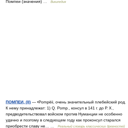
Помпеи (значения) …
Википедия
ПОМПЕИ, (II)
— •Pompēii, очень значительный плебейский род.
К нему принадлежат: 1) Q. Pomp., консул в 141 г. до Р. X.,
предводительствовал войском против Нуманции не особенно
удачно и поэтому в следующем году как проконсул старался
приобрести славу не… …
Реальный словарь классических древностей