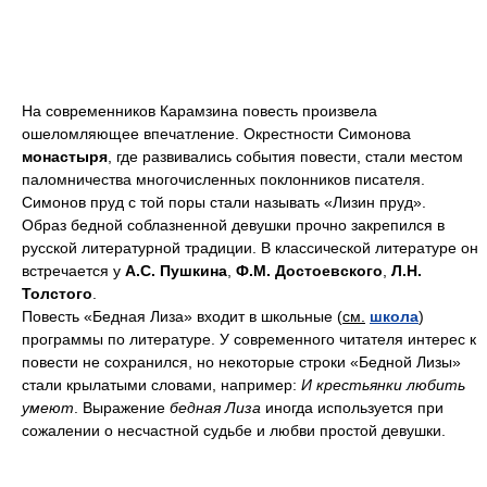
На современников Карамзина повесть произвела
ошеломляющее впечатление. Окрестности Симонова
монастыря
, где развивались события повести, стали местом
паломничества многочисленных поклонников писателя.
Симонов пруд с той поры стали называть «Лизин пруд».
Образ бедной соблазненной девушки прочно закрепился в
русской литературной традиции. В классической литературе он
встречается у
А.С. Пушкина
,
Ф.М. Достоевского
,
Л.Н.
Толстого
.
Повесть «Бедная Лиза» входит в школьные (
см.
школа
)
программы по литературе. У современного читателя интерес к
повести не сохранился, но некоторые строки «Бедной Лизы»
стали крылатыми словами, например:
И крестьянки любить
умеют
. Выражение
бедная Лиза
иногда используется при
сожалении о несчастной судьбе и любви простой девушки.