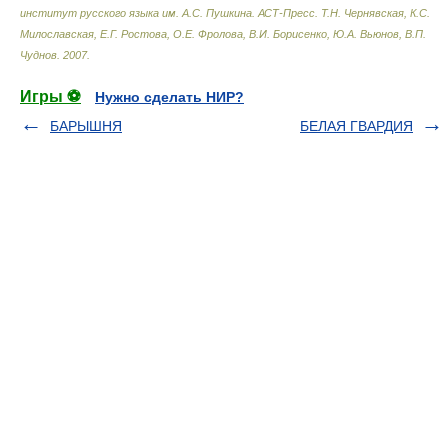
институт русского языка им. А.С. Пушкина. АСТ-Пресс
.
Т.Н. Чернявская, К.С.
Милославская, Е.Г. Ростова, О.Е. Фролова, В.И. Борисенко, Ю.А. Вьюнов, В.П.
Чуднов
.
2007
.
Игры ⚽
Нужно сделать НИР?
БАРЫШНЯ
БЕЛАЯ ГВАРДИЯ