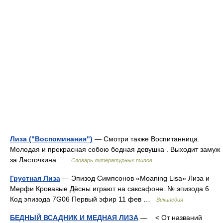
Лиза ("Воспоминания")
— Смотри также Воспитанница.
Молодая и прекрасная собою бедная девушка . Выходит замуж
за Ласточкина …
Словарь литературных типов
Грустная Лиза
— Эпизод Симпсонов «Moaning Lisa» Лиза и
Мерфи Кровавые Дёсны играют на саксафоне. № эпизода 6
Код эпизода 7G06 Первый эфир 11 фев …
Википедия
БЕДНЫЙ ВСАДНИК И МЕДНАЯ ЛИЗА
— < От названий