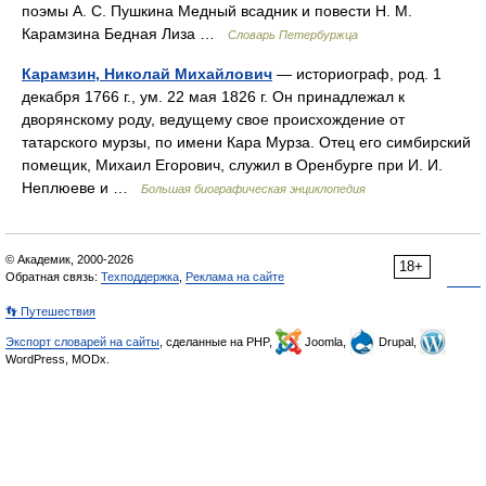
поэмы А. С. Пушкина Медный всадник и повести Н. М.
Карамзина Бедная Лиза …
Словарь Петербуржца
Карамзин, Николай Михайлович
— историограф, род. 1
декабря 1766 г., ум. 22 мая 1826 г. Он принадлежал к
дворянскому роду, ведущему свое происхождение от
татарского мурзы, по имени Кара Мурза. Отец его симбирский
помещик, Михаил Егорович, служил в Оренбурге при И. И.
Неплюеве и …
Большая биографическая энциклопедия
© Академик, 2000-2026
18+
Обратная связь:
Техподдержка
,
Реклама на сайте
👣 Путешествия
Экспорт словарей на сайты
, сделанные на PHP,
Joomla,
Drupal,
WordPress, MODx.