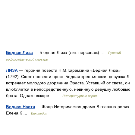
Бедная Лиза
— Б едная Л иза (лит. персонаж) …
Русский
орфографический словарь
ЛИЗА
— героиня повести Н.М.Карамзина «Бедная Лиза»
(1792). Сюжет повести прост. Бедная крестьянская девушка Л.
встречает молодого дворянина Эраста. Уставший от света, он
влюбляется в непосредственную, невинную девушку любовью
брата. Однако вскоре… …
Литературные герои
Бедная Настя
— Жанр Историческая драма В главных ролях
Елена К …
Википедия