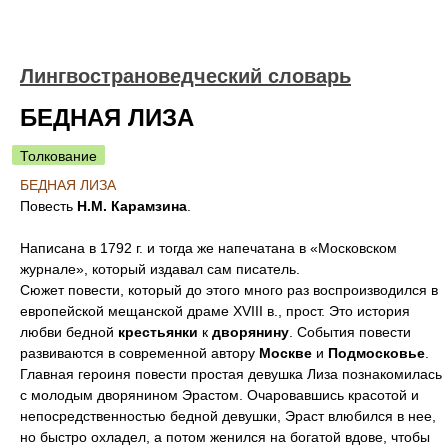
Лингвострановедческий словарь
БЕДНАЯ ЛИЗА
Толкование
БЕДНАЯ ЛИЗА
Повесть
Н.М. Карамзина
.
Написана в 1792 г. и тогда же напечатана в «Московском
журнале», который издавал сам писатель.
Сюжет повести, который до этого много раз воспроизводился в
европейской мещанской драме ХVIII в., прост. Это история
любви бедной
крестьянки
к
дворянину
. События повести
развиваются в современной автору
Москве
и
Подмосковье
.
Главная героиня повести простая девушка Лиза познакомилась
с молодым дворянином Эрастом. Очаровавшись красотой и
непосредственностью бедной девушки, Эраст влюбился в нее,
но быстро охладел, а потом женился на богатой вдове, чтобы