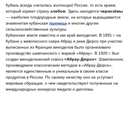
Кубань всегда считалась
житницей
России, то есть краем,
который кормит страну
хлебом
. Здесь находятся
чернозёмы
— наиболее плодородные земли, на которых выращивается
знаменитая кубанская
пшеница
и многие другие
сельскохозяйственные культуры.
Кубанская земля известна и как край виноделия. В 1891 г. на
Кубани у живописного озера Абрау и реки Дюрсо при участии
выписанных из Франции виноделов было организовано
производство шампанского с маркой «Абрау». В 1920 г. был
создан винодельческий совхоз
«Абрау-Дюрсо»
. Шампанское,
производимое классическим методом в «Абрау-Дюрсо»,
является единственным и уникальным в своем классе
продуктом в России. По своему качеству оно не уступает
мировым образцам, о чем свидетельствуют полученные на
международных конкурсах медали и дипломы.