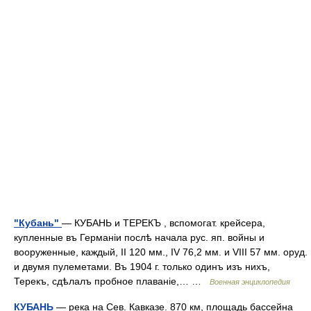
"Кубань"
— КУБАНЬ и ТЕРЕКЪ , вспомогат. крейсера,
купленные въ Германіи послѣ начала рус. яп. войны и
вооруженные, каждый, II 120 мм., IV 76,2 мм. и VIII 57 мм. оруд.
и двумя пулеметами. Въ 1904 г. только одинъ изъ нихъ,
Терекъ, сдѣлалъ пробное плаваніе,… …
Военная энциклопедия
КУБАНЬ
— река на Сев. Кавказе. 870 км, площадь бассейна