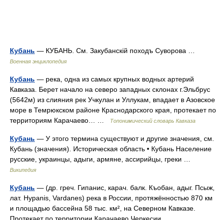
Кубань
— КУБАНЬ. См. Закубанскій походъ Суворова …
Военная энциклопедия
Кубань
— река, одна из самых крупных водных артерий
Кавказа. Берет начало на северо западных склонах г.Эльбрус
(5642м) из слияния рек Учкулан и Уллукам, впадает в Азовское
море в Темрюкском районе Краснодарского края, протекает по
территориям Карачаево… …
Топонимический словарь Кавказа
Кубань
— У этого термина существуют и другие значения, см.
Кубань (значения). Историческая область • Кубань Население
русские, украинцы, адыги, армяне, ассирийцы, греки …
Википедия
Кубань
— (др. греч. Гипанис, карач. балк. Къобан, адыг. Псыж,
лат. Hypanis, Vardanes) река в России, протяжённостью 870 км
и площадью бассейна 58 тыс. км², на Северном Кавказе.
Протекает по территории Карачаево Черкесии,