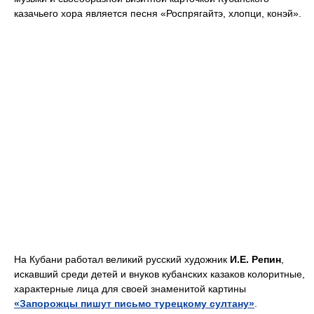
казачьего хора является песня «Роспрягайтэ, хлопци, конэй».
На Кубани работал великий русский художник
И.Е. Репин
,
искавший среди детей и внуков кубанских казаков колоритные,
характерные лица для своей знаменитой картины
«Запорожцы пишут письмо турецкому султану»
.