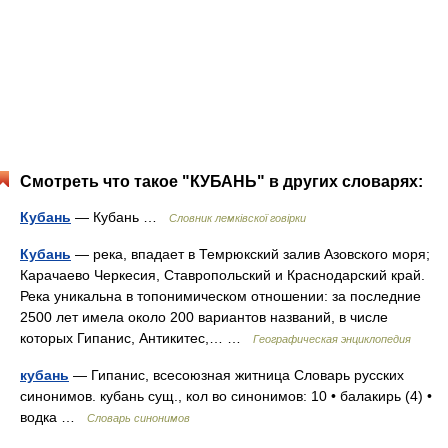
Смотреть что такое "КУБАНЬ" в других словарях:
Кубань
— Кубань …
Словник лемківскої говірки
Кубань
— река, впадает в Темрюкский залив Азовского моря;
Карачаево Черкесия, Ставропольский и Краснодарский край.
Река уникальна в топонимическом отношении: за последние
2500 лет имела около 200 вариантов названий, в числе
которых Гипанис, Антикитес,… …
Географическая энциклопедия
кубань
— Гипанис, всесоюзная житница Словарь русских
синонимов. кубань сущ., кол во синонимов: 10 • балакирь (4) •
водка …
Словарь синонимов