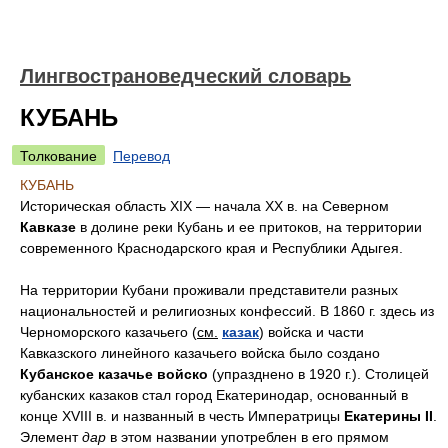
Лингвострановедческий словарь
КУБАНЬ
Толкование
Перевод
КУБАНЬ
Историческая область ХIХ — начала XX в. на Северном
Кавказе
в долине реки Кубань и ее притоков, на территории
современного Краснодарского края и Республики Адыгея.
На территории Кубани проживали представители разных
национальностей и религиозных конфессий. В 1860 г. здесь из
Черноморского казачьего (
см.
казак
) войска и части
Кавказского линейного казачьего войска было создано
Кубанское казачье войско
(упразднено в 1920 г.). Столицей
кубанских казаков стал город Екатеринодар, основанный в
конце ХVIII в. и названный в честь Императрицы
Екатерины II
.
Элемент
дар
в этом названии употреблен в его прямом