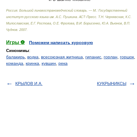
Россия. Большой лингвострановедческий словарь. — М.: Государственный
институт русского языка им. А.С. Пушкина. АСТ-Пресс
.
Т.Н. Чернявская, К.С.
Милославская, Е.Г. Ростова, О.Е. Фролова, В.И. Борисенко, Ю.А. Вьюнов, В.П.
Чуднов
.
2007
.
Игры ⚽
Поможем написать курсовую
Синонимы
:
балакирь
,
водка
,
всесоюзная житница
,
гипанис
,
горлан
,
горшок
,
команда
,
кринка
,
кувшин
,
река
КРЫЛОВ И.А.
КУКРЫНИКСЫ