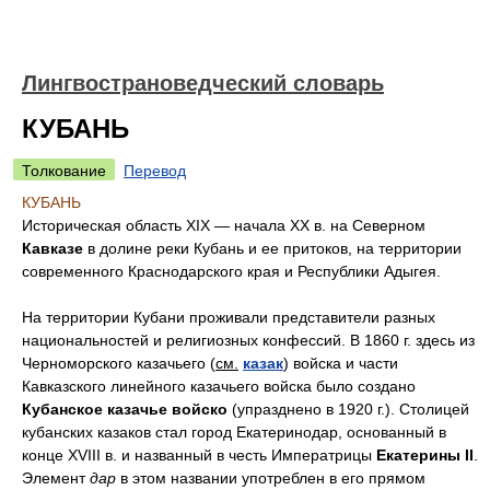
Лингвострановедческий словарь
КУБАНЬ
Толкование
Перевод
КУБАНЬ
Историческая область ХIХ — начала XX в. на Северном
Кавказе
в долине реки Кубань и ее притоков, на территории
современного Краснодарского края и Республики Адыгея.
На территории Кубани проживали представители разных
национальностей и религиозных конфессий. В 1860 г. здесь из
Черноморского казачьего (
см.
казак
) войска и части
Кавказского линейного казачьего войска было создано
Кубанское казачье войско
(упразднено в 1920 г.). Столицей
кубанских казаков стал город Екатеринодар, основанный в
конце ХVIII в. и названный в честь Императрицы
Екатерины II
.
Элемент
дар
в этом названии употреблен в его прямом