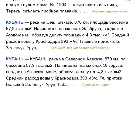
и двумя пулеметами. Въ 1904 г. только одинъ изъ нихъ,
Терекъ, сдѣлалъ пробное плаваніе,… …
Военная энциклопедия
КУБАНЬ
— река на Сев. Кавказе. 870 км, площадь бассейна
57,9 тыс. км². Начинается на склонах Эльбруса; впадает в
Азовское м., образуя дельту площадью 4,3 тыс. км². Средний
расход воды у Краснодара 393 м³/с. Главные притоки: Б.
Зеленчук, Уруп,… …
Большой Энциклопедический словарь
КУБАНЬ
— КУБАНЬ, река на Северном Кавказе. 870 км, пл.
бассейна 57,9 тыс. км2. Начинается на склонах Эльбруса;
впадает в Азовское море, образуя дельту пл. 4,3 тыс. км2.
Средний расход воды у Краснодара 393 м3/с. Гл. притоки:
Большой Зеленчук, Уруп, Лаба,… …
Русская история