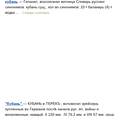
кубань
— Гипанис, всесоюзная житница Словарь русских
синонимов. кубань сущ., кол во синонимов: 10 • балакирь (4) •
водка …
Словарь синонимов
"Кубань"
— КУБАНЬ и ТЕРЕКЪ , вспомогат. крейсера,
купленные въ Германіи послѣ начала рус. яп. войны и
вооруженные, каждый, II 120 мм., IV 76,2 мм. и VIII 57 мм. оруд.