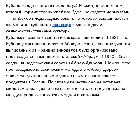
Кубань всегда считалась
житницей
России, то есть краем,
который кормит страну
хлебом
. Здесь находятся
чернозёмы
— наиболее плодородные земли, на которых выращивается
знаменитая кубанская
пшеница
и многие другие
сельскохозяйственные культуры.
Кубанская земля известна и как край виноделия. В 1891 г. на
Кубани у живописного озера Абрау и реки Дюрсо при участии
выписанных из Франции виноделов было организовано
производство шампанского с маркой «Абрау». В 1920 г. был
создан винодельческий совхоз
«Абрау-Дюрсо»
. Шампанское,
производимое классическим методом в «Абрау-Дюрсо»,
является единственным и уникальным в своем классе
продуктом в России. По своему качеству оно не уступает
мировым образцам, о чем свидетельствуют полученные на
международных конкурсах медали и дипломы.