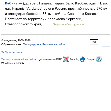
Кубань
— (др. греч. Гипанис, карач. балк. Къобан, адыг. Псыж,
лат. Hypanis, Vardanes) река в России, протяжённостью 870 км
и площадью бассейна 58 тыс. км², на Северном Кавказе.
Протекает по территории Карачаево Черкесии,
Ставропольского края,… …
Энциклопедия туриста
© Академик, 2000-2026
18+
Обратная связь:
Техподдержка
,
Реклама на сайте
👣 Путешествия
Экспорт словарей на сайты
, сделанные на PHP,
Joomla,
Drupal,
WordPress, MODx.