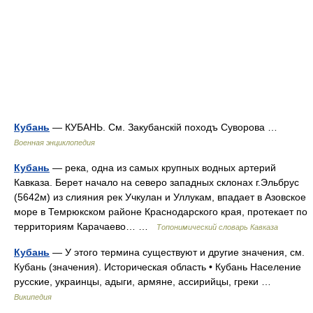
Кубань
— КУБАНЬ. См. Закубанскій походъ Суворова …
Военная энциклопедия
Кубань
— река, одна из самых крупных водных артерий
Кавказа. Берет начало на северо западных склонах г.Эльбрус
(5642м) из слияния рек Учкулан и Уллукам, впадает в Азовское
море в Темрюкском районе Краснодарского края, протекает по
территориям Карачаево… …
Топонимический словарь Кавказа
Кубань
— У этого термина существуют и другие значения, см.
Кубань (значения). Историческая область • Кубань Население
русские, украинцы, адыги, армяне, ассирийцы, греки …
Википедия