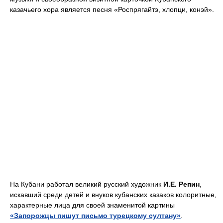
казачьего хора является песня «Роспрягайтэ, хлопци, конэй».
На Кубани работал великий русский художник
И.Е. Репин
,
искавший среди детей и внуков кубанских казаков колоритные,
характерные лица для своей знаменитой картины
«Запорожцы пишут письмо турецкому султану»
.