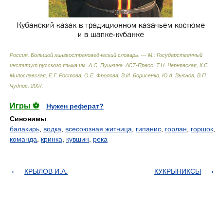
Россия. Большой лингвострановедческий словарь. — М.: Государственный
институт русского языка им. А.С. Пушкина. АСТ-Пресс
.
Т.Н. Чернявская, К.С.
Милославская, Е.Г. Ростова, О.Е. Фролова, В.И. Борисенко, Ю.А. Вьюнов, В.П.
Чуднов
.
2007
.
Игры ⚽
Нужен реферат?
Синонимы
:
балакирь
,
водка
,
всесоюзная житница
,
гипанис
,
горлан
,
горшок
,
команда
,
кринка
,
кувшин
,
река
КРЫЛОВ И.А.
КУКРЫНИКСЫ