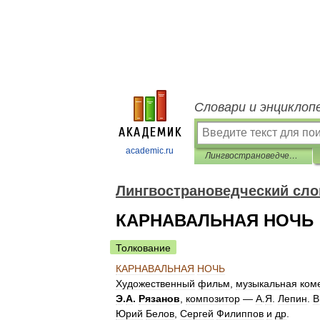
Словари и энциклоп
academic.ru
Лингвострановедческий словарь
Лингвострановедческий сло
КАРНАВАЛЬНАЯ НОЧЬ
Толкование
КАРНАВАЛЬНАЯ
НОЧЬ
Художественный
фильм
,
музыкальная
ком
Э
.
А
.
Рязанов
,
композитор
—
А
.
Я
.
Лепин
.
В
Юрий
Белов
,
Сергей
Филиппов
и
др
.