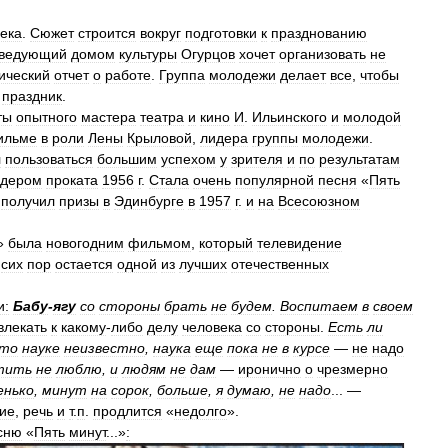
века
.
Сюжет
строится
вокруг
подготовки
к
празднованию
ведующий
домом
культуры
Огурцов
хочет
организовать
не
ический
отчет
о
работе
.
Группа
молодежи
делает
все
,
чтобы
праздник
.
ты
опытного
мастера
театра
и
кино
И
.
Ильинского
и
молодой
ильме
в
роли
Лены
Крыловой
,
лидера
группы
молодежи
.
л
пользоваться
большим
успехом
у
зрителя
и
по
результатам
идером
проката
1956
г
.
Стала
очень
популярной
песня
«
Пять
получил
призы
в
Эдинбурге
в
1957
г
.
и
на
Всесоюзном
»
была
новогодним
фильмом
,
который
телевидение
сих
пор
остается
одной
из
лучших
отечественных
и:
Бабу
-
ягу
со
стороны
брать
не
будем
.
Воспитаем
в
своем
влекать
к
какому
-
либо
делу
человека
со
стороны
.
Есть
ли
то
науке
неизвестно
,
наука
еще
пока
не
в
курсе
—
не
надо
тить
не
люблю
,
и
людям
не
дам
—
иронично
о
чрезмерно
енько
,
минут
на
сорок
,
больше
,
я
думаю
,
не
надо
... —
ие
,
речь
и
т
.
п
.
продлится
«
недолго
».
сню
«
Пять
минут
...»
: