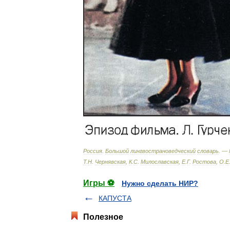
Россия
.
Большой
лингвострановедческий
словарь
. —
Т
.
Н
.
Чернявская
,
К
.
С
.
Милославская
,
Е
.
Г
.
Ростова
,
О
.
Е
Игры ⚽
Нужно сделать НИР?
КАПУСТА
Полезное