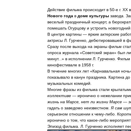
Действие
фильма
происходит
в
50
-
е
г
.
XX
Нового
года
в
доме
культуры
завода
.
За
веселый
праздничный
концерт
,
а
бюрократ
помешать
Огурцову
и
устроить
новогодний
В
центре
картины
—
яркие
актерские
рабо
актрисы
Л
.
Гурченко
,
дебютировавшей
в
ф
Сразу
после
выхода
на
экраны
фильм
ста
опроса
журнала
«
Советский
экран
»
был
л
минут
...»
в
исполнении
Л
.
Гурченко
.
Фильм
кинофестивале
в
1958
г
.
В
течение
многих
лет
«
Карнавальная
ночь
показывало
в
канун
праздника
.
Картина
до
музыкальных
комедий
.
Многие
фразы
из
фильма
стали
крылатым
коллективе
—
иронично
о
нежелании
при
жизнь
на
Марсе
,
нет
ли
жизни
Марсе
—
э
гадать
о
заведомо
неизвестном
.
Я
сам
шу
серьезном
отношении
к
чему
-
либо
.
Корот
иронично
о
том
,
что
какое
-
либо
мероприят
Эпизод
фильма
.
Л
.
Гурченко
исполняет
пе