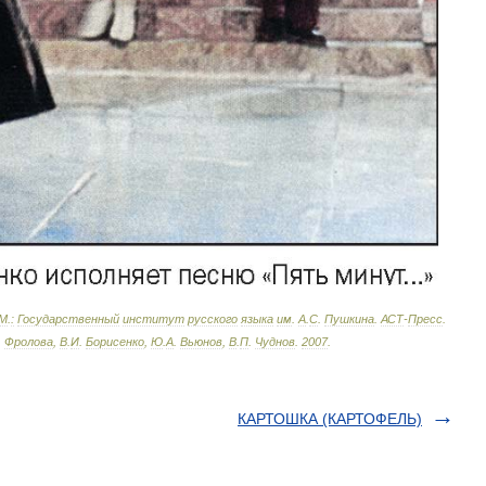
М
.
:
Государственный
институт
русского
языка
им
.
А
.
С
.
Пушкина
.
АСТ
-
Пресс
.
.
Фролова
,
В
.
И
.
Борисенко
,
Ю
.
А
.
Вьюнов
,
В
.
П
.
Чуднов
.
2007
.
КАРТОШКА (КАРТОФЕЛЬ)