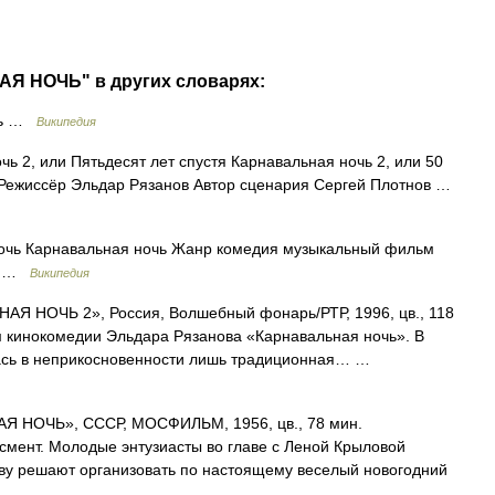
АЯ НОЧЬ" в других словарях:
чь …
Википедия
ь 2, или Пятьдесят лет спустя Карнавальная ночь 2, или 50
 Режиссёр Эльдар Рязанов Автор сценария Сергей Плотнов …
чь Карнавальная ночь Жанр комедия музыкальный фильм
ия …
Википедия
Я НОЧЬ 2», Россия, Волшебный фонарь/РТР, 1996, цв., 118
м кинокомедии Эльдара Рязанова «Карнавальная ночь». В
лась в неприкосновенности лишь традиционная… …
 НОЧЬ», СССР, МОСФИЛЬМ, 1956, цв., 78 мин.
смент. Молодые энтузиасты во главе с Леной Крыловой
ову решают организовать по настоящему веселый новогодний