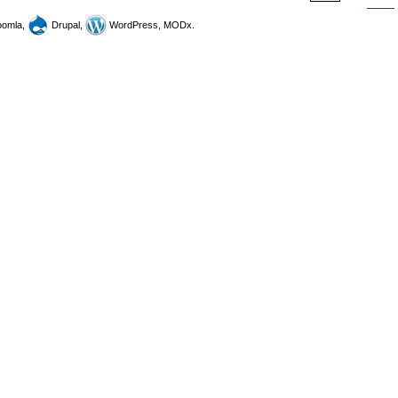
omla,
Drupal,
WordPress, MODx.