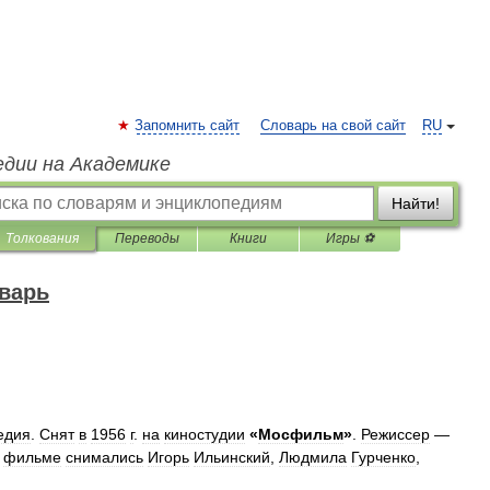
Запомнить сайт
Словарь на свой сайт
RU
едии на Академике
Найти!
Толкования
Переводы
Книги
Игры ⚽
варь
едия
.
Cнят
в
1956
г
.
на
киностудии
«
Мосфильм
»
.
Режиссер
—
фильме
снимались
Игорь
Ильинский
,
Людмила
Гурченко
,