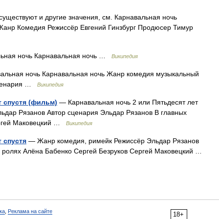
существуют и другие значения, см. Карнавальная ночь
.) Жанр Комедия Режиссёр Евгений Гинзбург Продюсер Тимур
ьная ночь Карнавальная ночь …
Википедия
альная ночь Карнавальная ночь Жанр комедия музыкальный
сценария …
Википедия
т спустя (фильм)
— Карнавальная ночь 2 или Пятьдесят лет
льдар Рязанов Автор сценария Эльдар Рязанов В главных
ергей Маковецкий …
Википедия
 спустя
— Жанр комедия, римейк Режиссёр Эльдар Рязанов
х ролях Алёна Бабенко Сергей Безруков Сергей Маковецкий …
ка
,
Реклама на сайте
18+