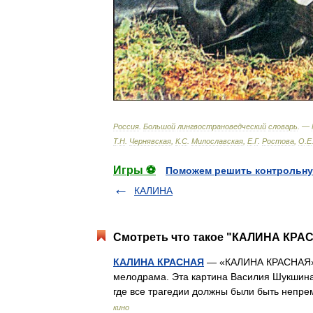
Россия
.
Большой
лингвострановедческий
словарь
. —
Т
.
Н
.
Чернявская
,
К
.
С
.
Милославская
,
Е
.
Г
.
Ростова
,
О
.
Е
Игры ⚽
Поможем решить контрольну
КАЛИНА
Смотреть что такое "КАЛИНА КРАС
КАЛИНА КРАСНАЯ
— «КАЛИНА КРАСНАЯ», 
мелодрама. Эта картина Василия Шукшина 
где все трагедии должны были быть непр
кино