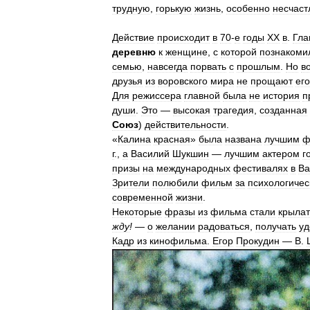
трудную
,
горькую
жизнь
,
особенно
несчаст
Действие
происходит
в
70
-
е
годы
XX
в
.
Гла
деревню
к
женщине
,
с
которой
познакоми
семью
,
навсегда
порвать
с
прошлым
.
Но
в
друзья
из
воровского
мира
не
прощают
его
Для
режиссера
главной
была
не
история
п
души
.
Это
—
высокая
трагедия
,
созданная
Союз
)
действительности
.
«
Калина
красная
»
была
названа
лучшим
ф
г
.,
а
Василий
Шукшин
—
лучшим
актером
г
призы
на
международных
фестивалях
в
Ва
Зрители
полюбили
фильм
за
психологичес
современной
жизни
.
Некоторые
фразы
из
фильма
стали
крыла
жду
!
—
о
желании
радоваться
,
получать
уд
Кадр
из
кинофильма
.
Егор
Прокудин
—
В
.