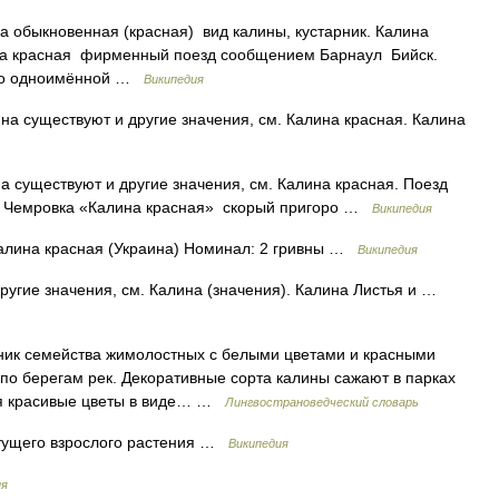
 обыкновенная (красная) вид калины, кустарник. Калина
на красная фирменный поезд сообщением Барнаул Бийск.
 по одноимённой …
Википедия
на существуют и другие значения, см. Калина красная. Калина
а существуют и другие значения, см. Калина красная. Поезд
ии Чемровка «Калина красная» скорый пригоро …
Википедия
лина красная (Украина) Номинал: 2 гривны …
Википедия
ругие значения, см. Калина (значения). Калина Листья и …
ик семейства жимолостных с белыми цветами и красными
, по берегам рек. Декоративные сорта калины сажают в парках
тся красивые цветы в виде… …
Лингвострановедческий словарь
ущего взрослого растения …
Википедия
ия