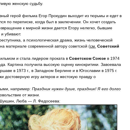
ливую
женскую
судьбу
.
вный
герой
фильма
Егор
Прокудин
выходит
из
тюрьмы
и
едет
в
лся
по
переписке
,
когда
был
в
заключении
.
Он
хочет
создать
озвращение
к
мирной
жизни
дается
Егору
нелегко
,
бывшие
и
убивают
.
реступника
,
а
психологическая
драма
,
жизнь
человеческой
на
материале
современной
автору
советской
(
см
.
Советский
ильмом
и
стала
лидером
проката
в
Советском
Союзе
в
1974
ода
.
Картина
получила
высокую
оценку
кинокритики
.
Завоевала
ршаве
в
1973
г
.,
в
Западном
Берлине
и
в
Югославии
в
1975
г
.
ки
достоверную
игру
актеров
и
жестокую
правду
о
тыми
,
например:
Праздник
нужен
душе
,
праздник
!
Я
его
долго
овольствие
от
жизни
.
Шукшин
,
Люба
—
Л
.
Федосеева: