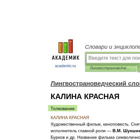
Словари и энциклоп
academic.ru
Лингвострановедческий словарь
Лингвострановедческий сло
КАЛИНА КРАСНАЯ
Толкование
КАЛИНА
КРАСНАЯ
Художественный
фильм
,
киноповесть
.
Сня
исполнитель
главной
роли
—
В
.
М
.
Шукши
Бурков
и
др
.
Название
фильма
символичн