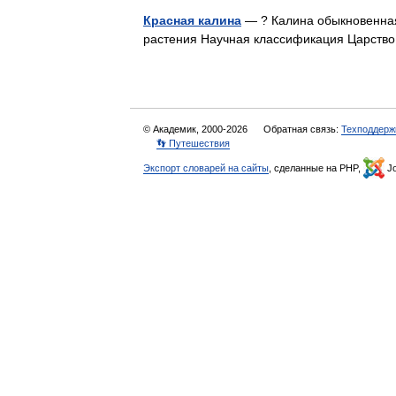
Красная калина
— ? Калина обыкновенная
растения Научная классификация Царств
© Академик, 2000-2026
Обратная связь:
Техподдерж
👣 Путешествия
Экспорт словарей на сайты
, сделанные на PHP,
Jo