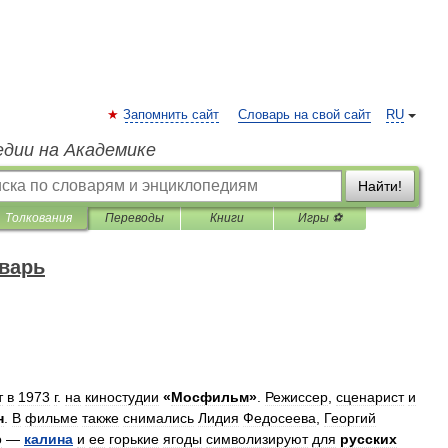
Запомнить сайт
Словарь на свой сайт
RU
едии на Академике
Найти!
Толкования
Переводы
Книги
Игры ⚽
варь
т
в
1973
г
.
на
киностудии
«
Мосфильм
»
.
Режиссер
,
сценарист
и
н
.
В
фильме
также
снимались
Лидия
Федосеева
,
Георгий
о
—
калина
и
ее
горькие
ягоды
символизируют
для
русских