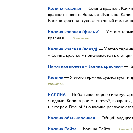
Калина красная
— Калина красная: Калина
красная повесть Василия Шукшина. Кали
Калина красная художественный фильм
Калина красная (фильм)
— У этого терми
красная …
Википедия
Калина красная (поезд)
— У этого термин
«Калина красная» приближается к станц
Памятная монета «Калина красная»
— Ка
Калина
— У этого термина существуют и д
Википедия
КАЛИНА
— Небольшое дерево или кустарн
ягодами. Калина растет в лесу*, в оврагах
и скверах. Весной* на калине распускаю
Калина обыкновенная
— Общий вид цвет
Калина Райта
— Калина Райта …
Википед