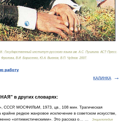
М
.
:
Государственный
институт
русского
языка
им
.
А
.
С
.
Пушкина
.
АСТ
-
Пресс
.
.
Фролова
,
В
.
И
.
Борисенко
,
Ю
.
А
.
Вьюнов
,
В
.
П
.
Чуднов
.
2007
.
ю работу
КАЛИНКА
НАЯ" в других словарях:
СССР, МОСФИЛЬМ, 1973, цв., 108 мин. Трагическая
крайне редкое жанровое исключение в советском искусстве,
еменно «оптимистическими». Это рассказ о… …
Энциклопедия