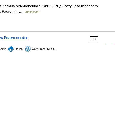
 Калина обыкновенная. Общий вид цветущего взрослого
о: Растения …
Википедия
ка
,
Реклама на сайте
18+
omla,
Drupal,
WordPress, MODx.