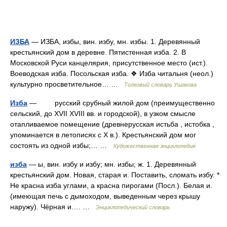
ИЗБА
— ИЗБА, избы, вин. избу, мн. избы. 1. Деревянный
крестьянский дом в деревне. Пятистенная изба. 2. В
Московской Руси канцелярия, присутственное место (ист.).
Воеводская изба. Посольская изба. ❖ Изба читальня (неол.)
культурно просветительное… …
Толковый словарь Ушакова
Изба
— русский срубный жилой дом (преимущественно
сельский, до XVII XVIII вв. и городской), в узком смысле
отапливаемое помещение (древнерусская истьба , истобка ,
упоминается в летописях с X в.). Крестьянский дом мог
состоять из одной избы;… …
Художественная энциклопедия
изба
— ы, вин. избу и избу; мн. избы; ж. 1. Деревянный
крестьянский дом. Новая, старая и. Поставить, сломать избу. *
Не красна изба углами, а красна пирогами (Посл.). Белая и.
(имеющая печь с дымоходом, выведенным через крышу
наружу). Чёрная и.… …
Энциклопедический словарь