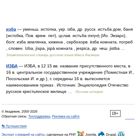
изба
— уменьш. истопка, укр. iзба, др. русск. истъба дом, баня
(истобка, Пов. врем. лет), цслав. истъба σκηνή (Ио. Экзарх),
болг. изба землянка, хижина , сербохорв. ѝзба комната, погреб
, словен. ȋzba, jìspa, jspà комната , jеsрiса, др. чеш. jistba …
Этимологический словарь русского языка Макса Фасмера
ИЗБА
— ИЗБА, в 12 15 вв. название присутственного места, в
16 в. центральное государственное учреждение (Поместная И.,
Посольская И. и др.), с середины 16 в. вытесняется
наименованием приказ . Источник: Энциклопедия Отечество
русское крестьянское жилище …
Русская история
© Академик, 2000-2026
18+
Обратная связь:
Техподдержка
,
Реклама на сайте
👣 Путешествия
Экспорт словарей на сайты
, сделанные на PHP,
Joomla,
Drupal,