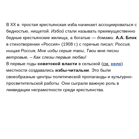
В XX в. простая крестьянская изба начинает ассоциироваться с
бедностью, нищетой.
Избой
стали называть преимущественно
бедные крестьянские жилища, а богатые —
домами
.
А.А. Блок
в стихотворении «Россия» (1908 г.) с горечью писал:
Россия,
нищая Россия,
Мне избы серые твои,
Твои мне песни
ветровые, –
Как слезы первые любви!
В первые годы
советской власти
в сельской (
см.
село
)
местности создавались
избы-читальни
. Это были
своеобразные центры политической пропаганды и культурно-
просветительской работы. Они сыграли важную роль в
ликвидации неграмотности среди крестьянства.