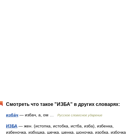
Смотреть что такое "ИЗБА" в других словарях:
изба́ч
— избач, а, ом …
Русское словесное ударение
ИЗБА
— жен. (истопка, истобка, истба, изба), избенка,
избеночка, избушка, шечка, шенка, шоночка, изобка, избочка