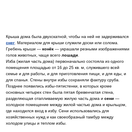
Крыша дома была двухскатной, чтобы на ней не задерживался
снег
. Материалом для крыши служили доски или солома.
Гребень крыши —
конёк
— украшали резными изображениями
голов животных, чаще всего
лошади
.
Изба (жилая часть дома) первоначально состояла из одного
помещения площадью от 16 до 25 кв. м, служившего всей
семье и для работы, и для приготовления пищи, и для еды, и
для спанья. Стены внутри избы сохраняли фактуру сруба.
Позднее появились избы-пятистенки, в которых кроме
основных четырех стен была пятая бревенчатая стена,
разделяющая отапливаемую жилую часть дома и
сени
—
холодное помещение между жилой частью дома и крыльцом,
где находился вход в избу. Сени использовались для
хозяйственных нужд и как своеобразный тамбур между
холодом улицы и теплом избы.