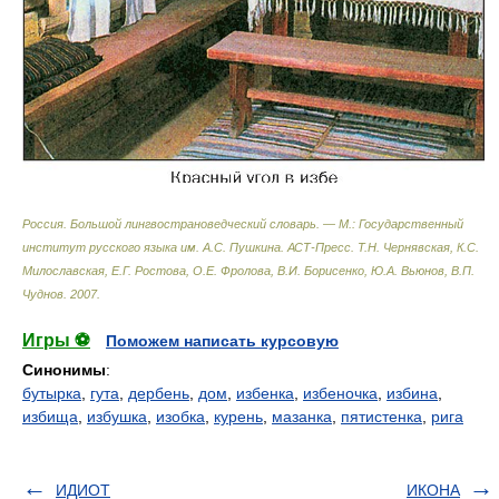
Россия. Большой лингвострановедческий словарь. — М.: Государственный
институт русского языка им. А.С. Пушкина. АСТ-Пресс
.
Т.Н. Чернявская, К.С.
Милославская, Е.Г. Ростова, О.Е. Фролова, В.И. Борисенко, Ю.А. Вьюнов, В.П.
Чуднов
.
2007
.
Игры ⚽
Поможем написать курсовую
Синонимы
:
бутырка
,
гута
,
дербень
,
дом
,
избенка
,
избеночка
,
избина
,
избища
,
избушка
,
изобка
,
курень
,
мазанка
,
пятистенка
,
рига
ИДИОТ
ИКОНА