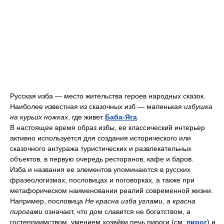
Русская изба — место жительства героев народных сказок.
Наиболее известная из сказочных изб — маленькая
избушка
на курьих ножках
, где живет
Баба-Яга
.
В настоящее время образ избы, ее классический интерьер
активно используется для создания исторического или
сказочного антуража туристических и развлекательных
объектов, в первую очередь ресторанов, кафе и баров.
Изба и названия ее элементов упоминаются в русских
фразеологизмах, пословицах и поговорках, а также при
метафорическом наименовании реалий современной жизни.
Например, пословица
Не красна изба углами, а красна
пирогами
означает, что дом славится не богатством, а
гостеприимством, умением хозяйки печь пироги (
см.
пирог
) и