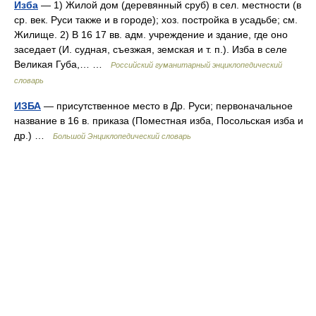
Изба
— 1) Жилой дом (деревянный сруб) в сел. местности (в
ср. век. Руси также и в городе); хоз. постройка в усадьбе; см.
Жилище. 2) В 16 17 вв. адм. учреждение и здание, где оно
заседает (И. судная, съезжая, земская и т. п.). Изба в селе
Великая Губа,… …
Российский гуманитарный энциклопедический
словарь
ИЗБА
— присутственное место в Др. Руси; первоначальное
название в 16 в. приказа (Поместная изба, Посольская изба и
др.) …
Большой Энциклопедический словарь