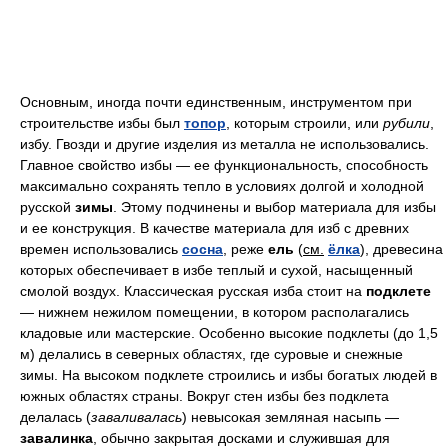
Основным, иногда почти единственным, инструментом при
строительстве избы был
топор
, которым строили, или
рубили
,
избу. Гвозди и другие изделия из металла не использовались.
Главное свойство избы — ее функциональность, способность
максимально сохранять тепло в условиях долгой и холодной
русской
зимы
. Этому подчинены и выбор материала для избы
и ее конструкция. В качестве материала для изб с древних
времен использовались
сосна
, реже
ель
(
см.
ёлка
), древесина
которых обеспечивает в избе теплый и сухой, насыщенный
смолой воздух. Классическая русская изба стоит на
подклете
— нижнем нежилом помещении, в котором располагались
кладовые или мастерские. Особенно высокие подклеты (до 1,5
м) делались в северных областях, где суровые и снежные
зимы. На высоком подклете строились и избы богатых людей в
южных областях страны. Вокруг стен избы без подклета
делалась (
заваливалась
) невысокая земляная насыпь —
завалинка
, обычно закрытая досками и служившая для