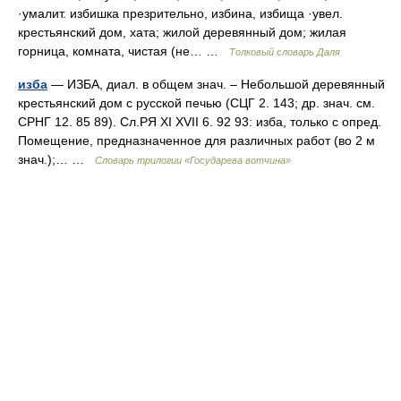
·умалит. избишка презрительно, избина, избища ·увел.
крестьянский дом, хата; жилой деревянный дом; жилая
горница, комната, чистая (не… …
Толковый словарь Даля
изба
— ИЗБА, диал. в общем знач. – Небольшой деревянный
крестьянский дом с русской печью (СЦГ 2. 143; др. знач. см.
СРНГ 12. 85 89). Сл.РЯ XI XVII 6. 92 93: изба, только с опред.
Помещение, предназначенное для различных работ (во 2 м
знач.);… …
Словарь трилогии «Государева вотчина»