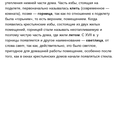
утепления нижней части дома. Часть избы, стоящая на
подклете, первоначально называлась
клеть
(современное —
комната), позже —
горница
, так как по отношению к подклету
была «горьним», то есть верхним, помещением. Когда
появились крестьянские избы, состоящие из двух жилых
помещений, горницей стали называть неотапливаемую и
поэтому чистую часть дома, где жили
летом
. С ХVII в. у
горницы появляется и другое наименование —
светлица
, от
слова
свет
, так как, действительно, это было светлое,
пригодное для домашней работы помещение, особенно после
того, как в окнах крестьянских домов начали появляться стекла.