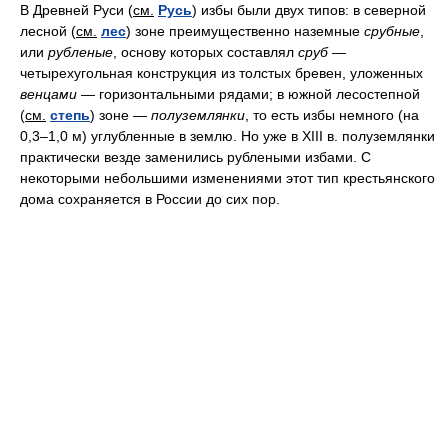
В Древней Руси (
см.
Русь
) избы были двух типов: в северной
лесной (
см.
лес
) зоне преимущественно наземные
срубные
,
или
рубленые
, основу которых составлял
сруб
—
четырехугольная конструкция из толстых бревен, уложенных
венцами
— горизонтальными рядами; в южной лесостепной
(
см.
степь
) зоне —
полуземлянки
, то есть избы немного (на
0,3–1,0 м) углубленные в землю. Но уже в XIII в. полуземлянки
практически везде заменились рублеными избами. С
некоторыми небольшими изменениями этот тип крестьянского
дома сохраняется в России до сих пор.