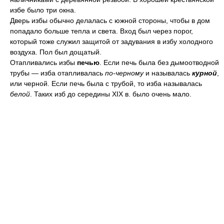
избе было три окна.
Дверь избы обычно делалась с южной стороны, чтобы в дом
попадало больше тепла и света. Вход был через порог,
который тоже служил защитой от задувания в избу холодного
воздуха. Пол был дощатый.
Отапливались избы
печью
. Если печь была без дымоотводной
трубы — изба отапливалась
по-черному
и называлась
курной
,
или черной. Если печь была с трубой, то изба называлась
белой
. Таких изб до середины ХIХ в. было очень мало.