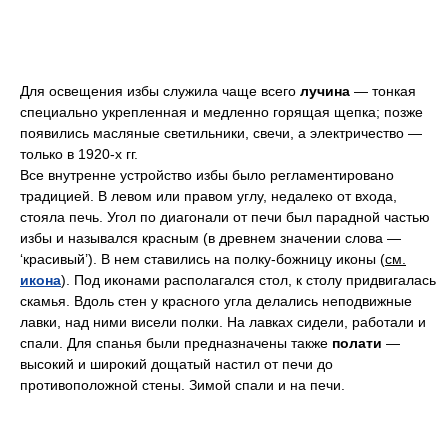
Для освещения избы служила чаще всего
лучина
— тонкая
специально укрепленная и медленно горящая щепка; позже
появились масляные светильники, свечи, а электричество —
только в 1920-х гг.
Все внутренне устройство избы было регламентировано
традицией. В левом или правом углу, недалеко от входа,
стояла печь. Угол по диагонали от печи был парадной частью
избы и назывался красным (в древнем значении слова —
‘красивый’). В нем ставились на полку-божницу иконы (
см.
икона
). Под иконами располагался стол, к столу придвигалась
скамья. Вдоль стен у красного угла делались неподвижные
лавки, над ними висели полки. На лавках сидели, работали и
спали. Для спанья были предназначены также
полати
—
высокий и широкий дощатый настил от печи до
противоположной стены. Зимой спали и на печи.