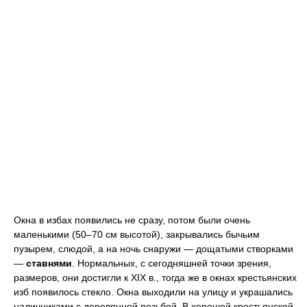
Окна в избах появились не сразу, потом были очень
маленькими (50–70 см высотой), закрывались бычьим
пузырем, слюдой, а на ночь снаружи — дощатыми створками
—
ставнями
. Нормальных, с сегодняшней точки зрения,
размеров, они достигли к ХIХ в., тогда же в окнах крестьянских
изб появилось стекло. Окна выходили на улицу и украшались
наличниками с деревянной резьбой. В хорошей крестьянской