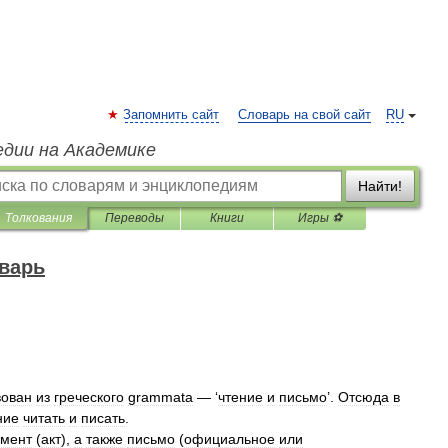
Запомнить сайт
Словарь на свой сайт
RU
едии на Академике
Найти!
Толкования
Переводы
Книги
Игры ⚽
варь
вован
из
греческого
grammata
— ‘
чтение
и
письмо
’.
Отсюда
в
ние
читать
и
писать
.
умент
(
акт
),
а
также
письмо
(
официальное
или