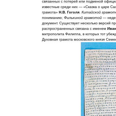
связанных
с
потерей
или
подменой
офици
известные
среди
них
— «
Сказка
о
царе
Са
грамота
»
Н
.
В
.
Гоголя
.
Китайской
грамот
пониманию
;
Филькиной
грамотой
—
неде
документ
.
Существует
несколько
версий
пр
распространенных
связана
с
именем
Ива
митрополита
Филиппа
,
в
которых
тот
убеж
Духовная
грамота
московского
князя
Семе