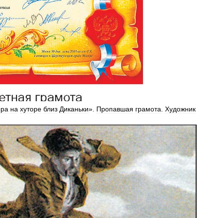
ера
на
хуторе
близ
Диканьки
».
Пропавшая
грамота
.
Художник