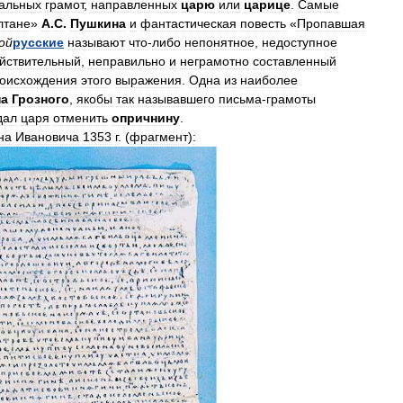
альных
грамот
,
направленных
царю
или
царице
.
Самые
лтане
»
А
.
С
.
Пушкина
и
фантастическая
повесть
«
Пропавшая
ой
русские
называют
что
-
либо
непонятное
,
недоступное
йствительный
,
неправильно
и
неграмотно
составленный
оисхождения
этого
выражения
.
Одна
из
наиболее
на
Грозного
,
якобы
так
называвшего
письма
-
грамоты
дал
царя
отменить
опричнину
.
на
Ивановича
1353
г
. (
фрагмент
)
: