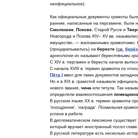
неофициальное
).
Как
официальные
документы
грамоты
был
ранние
,
написанные
на
пергамене
,
были
Смоленске
,
Пскове
,
Старой
Руссе
и
Твер
Новгорода
и
Пскова
XIV
–
XV
вв
.
называлис
имущество
, —
жалованными
грамотами
.
(
процарапывались
)
на
бересте
(
см
.
берёз
археологии
их
называют
берестяными
гр
С
XIV
в
.
пергамен
и
береста
начали
вытес
С
начала
XVIII
в
.
термин
грамота
по
отно
Пётр
I
ввел
для
таких
документов
западно
Но
и
в
ХIХ
в
.
грамотой
называли
официаль
нового
звания
,
чина
или
титула
.
Так
назыв
определяли
взаимоотношения
помещико
В
русском
языке
XX
в
.
термин
грамота
пр
‘
поощрение
’, ‘
награда
’.
Похвальная
грамо
успехи
в
работе
.
В
дипломатическом
лексиконе
существует
который
вручает
иностранный
посол
главе
В
русской
литературе
есть
несколько
исто