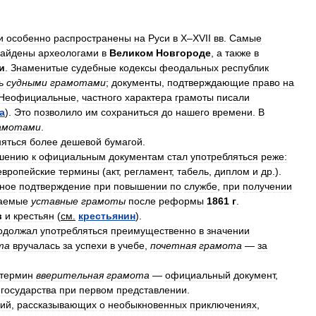
и
особенно
распространены
на
Руси
в
X
–
XVII
вв
.
Самые
найдены
археологами
в
Великом
Новгороде
,
а
также
в
и
.
Знаменитые
судебные
кодексы
феодальных
республик
ь
судными
грамотами
;
документы
,
подтверждающие
право
на
Неофициальные
,
частного
характера
грамоты
писали
а
).
Это
позволило
им
сохраниться
до
нашего
времени
.
В
амотами
.
няться
более
дешевой
бумагой
.
шению
к
официальным
документам
стал
употребляться
реже:
европейские
термины
(
акт
,
регламент
,
табель
,
диплом
и
др
.).
ное
подтверждение
при
повышении
по
службе
,
при
получении
аемые
уставные
грамоты
после
реформы
1861
г
.
в
и
крестьян
(
см
.
крестьянин
).
одолжал
употребляться
преимущественно
в
значении
та
вручалась
за
успехи
в
учебе
,
почетная
грамота
—
за
термин
вверительная
грамота
—
официальный
документ
,
государства
при
первом
представлении
.
рий
,
рассказывающих
о
необыкновенных
приключениях
,