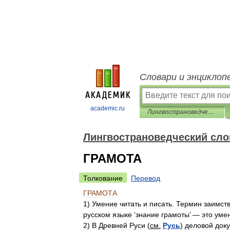
Словари и энциклоп
academic.ru
Лингвострановедческий словарь
Лингвострановедческий сло
ГРАМОТА
Толкование
Перевод
ГРАМОТА
1
)
Умение
читать
и
писать
.
Термин
заимст
русском
языке
‘
знание
грамоты
’ —
это
уме
2
)
В
Древней
Руси
(
см
.
Русь
)
деловой
док