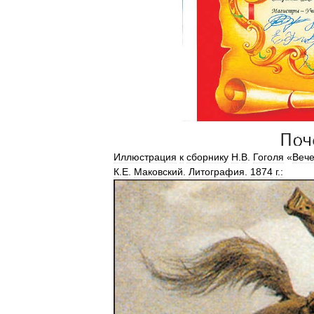
Иллюстрация
к
сборнику
Н
.
В
.
Гоголя
«
Веч
К
.
Е
.
Маковский
.
Литография
.
1874
г
.
: